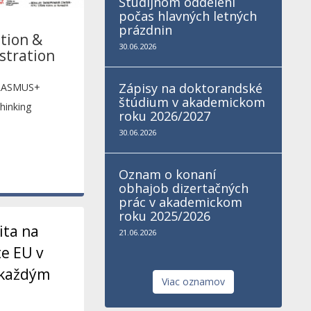
Študijnom oddelení
počas hlavných letných
prázdnin
ation &
30.06.2026
stration
Zápisy na doktorandské
 ERASMUS+
štúdium v akademickom
hinking
roku 2026/2027
30.06.2026
uni.htm) we are
Oznam o konaní
obhajob dizertačných
prác v akademickom
roku 2025/2026
ita na
21.06.2026
e EU v
e každým
Viac oznamov