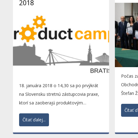
2018
Počas z
Obchodne
18. januára 2018 o 14,30 sa po prvýkrát
Štefan Ž
na Slovensku stretnú zástupcovia praxe,
odovzdal
ktorí sa zaoberajú produktovým
Čítať ďa
manažérstvom, na podujatí...
Čítať ďalej...