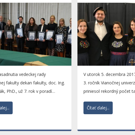
asadnutia vedeckej rady
V utorok 5. decembra 2017
j fakulty dekan fakulty, doc. Ing.
3. ročník Vianočnej univerz
ák, PhD., už 7. rok v poradí
priniesol rekordný počet 
 Cenu dekana...
stánkov. Udialo sa tak...
lej...
Čítať ďalej...