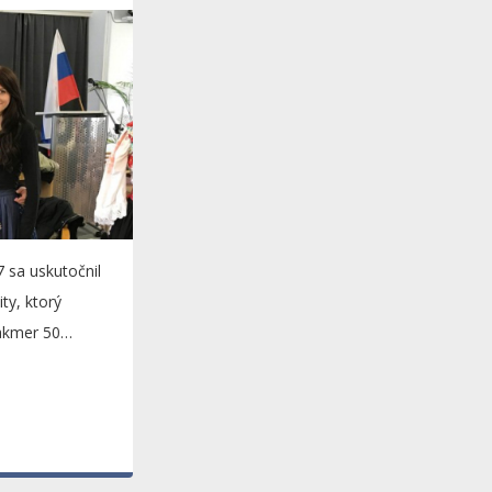
 sa uskutočnil
ity, ktorý
takmer 50