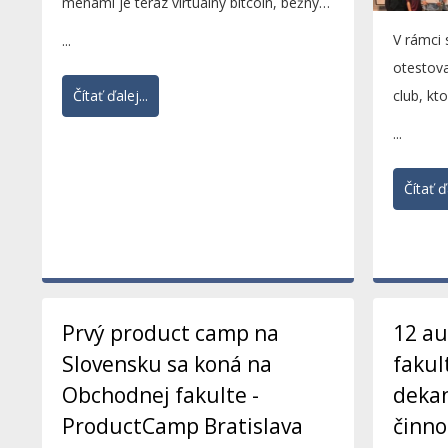
menami je teraz virtuálny bitcoin, bežný
život stojí a padá...
V rámci
...
otestova
Čítať ďalej...
club, kt
a shared 
...
Čítať ďa
Prvý product camp na
12 a
Slovensku sa koná na
fakul
Obchodnej fakulte -
dekan
ProductCamp Bratislava
činno