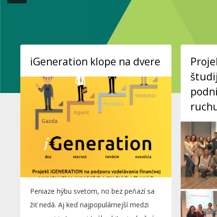
iGeneration klope na dvere
Proje
štud
podni
ruchu
Peniaze hýbu svetom, no bez peňazí sa
žiť nedá. Aj keď najpopulárnejší medzi