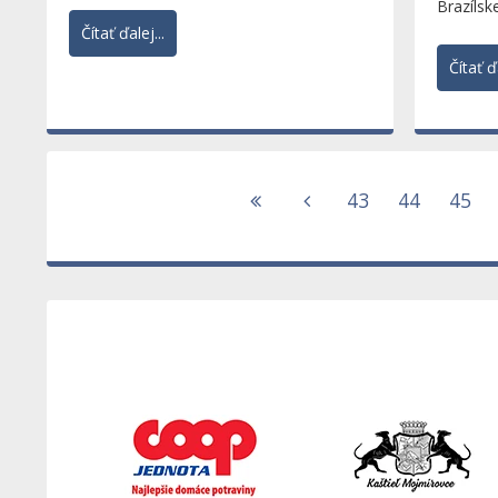
Komárňanská pevnosť, či...
Brazílsk
Čítať ďalej...
Bratislav
Čítať ďa
43
44
45