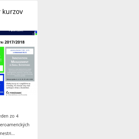
y kurzov
eden zo 4
veroamerických
stri....