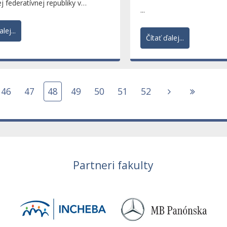
ej federatívnej republiky v
...
e, Jeho Excelencia...
lej...
Čítať ďalej...
46
47
48
49
50
51
52
Partneri fakulty