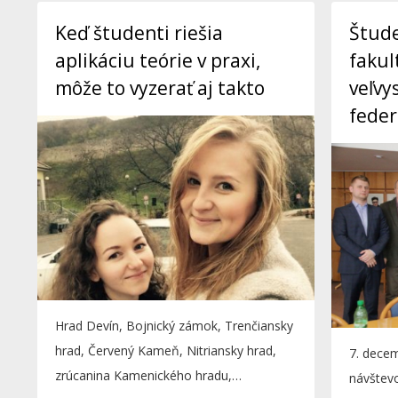
Keď študenti riešia
Štud
aplikáciu teórie v praxi,
fakul
môže to vyzerať aj takto
veľvy
feder
Hrad Devín, Bojnický zámok, Trenčiansky
hrad, Červený Kameň, Nitriansky hrad,
7. decem
zrúcanina Kamenického hradu,
návštev