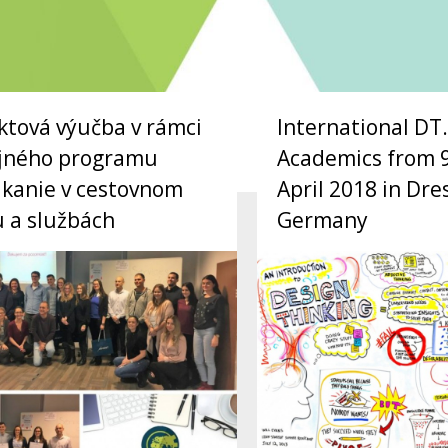
ktová výučba v rámci
International DT
ijného programu
Academics from 9
kanie v cestovnom
April 2018 in Dre
 a službách
Germany