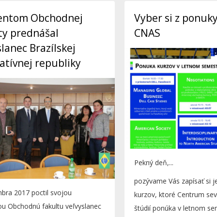
entom Obchodnej
Vyber si z ponuk
ty prednášal
CNAS
slanec Brazílskej
atívnej republiky
Pekný deň,...
pozývame Vás zapísať si j
bra 2017 poctil svojou
kurzov, ktoré Centrum se
ou Obchodnú fakultu veľvyslanec
štúdií ponúka v letnom seme