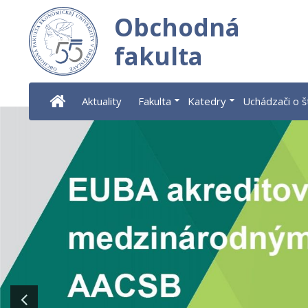
Obchodná
fakulta
Aktuality
Fakulta
Katedry
Uchádzači o 