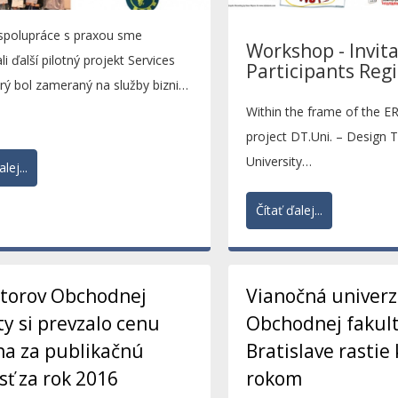
 spolupráce s praxou sme
Workshop - Invit
li ďalší pilotný projekt Services
Participants Regi
orý bol zameraný na služby biznis
services...
Within the frame of the
project DT.Uni. – Design T
University
lej...
(http://www.umcs.pl/en/dt
Čítať ďalej...
honoured to invite...
utorov Obchodnej
Vianočná univerz
ty si prevzalo cenu
Obchodnej fakult
a za publikačnú
Bratislave rasti
sť za rok 2016
rokom