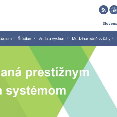
RSS
EU 
Sloven
Brat
štúdium
Štúdium
Veda a výskum
Medzinárodné vzťahy