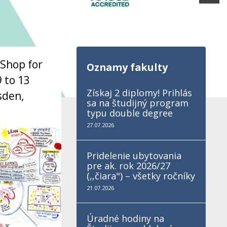
.Shop for
Oznamy fakulty
 to 13
Získaj 2 diplomy! Prihlás
sden,
sa na študijný program
typu double degree
27.07.2026
Pridelenie ubytovania
pre ak. rok 2026/27
(,,čiara") – všetky ročníky
21.07.2026
Úradné hodiny na