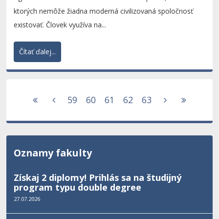
ktorých nemôže žiadna moderná civilizovaná spoločnosť
existovať. Človek využíva na...
Čítať ďalej...
59
60
61
62
63
Oznamy fakulty
Získaj 2 diplomy! Prihlás sa na študijný
program typu double degree
27.07.2026