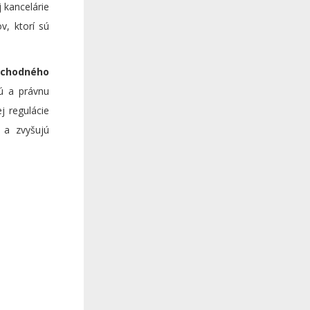
 kancelárie
v, ktorí sú
bchodného
nú a právnu
 regulácie
 a zvyšujú