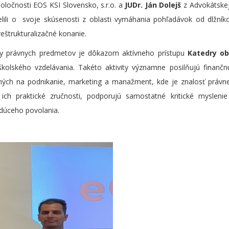
oločnosti EOS KSI Slovensko, s.r.o. a
JUDr. Ján Dolejš
z Advokátskej
lili o svoje skúsenosti z oblasti vymáhania pohľadávok od dlžníko
eštrukturalizačné konanie.
by právnych predmetov je dôkazom aktívneho prístupu
Katedry o
školského vzdelávania. Takéto aktivity významne posilňujú finanč
ch na podnikanie, marketing a manažment, kde je znalosť právnej
ich praktické zručnosti, podporujú samostatné kritické myslenie
dúceho povolania.