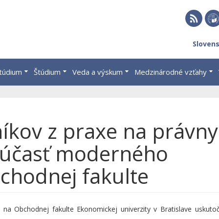
RSS
EU 
Sloven
Brat
štúdium
Štúdium
Veda a výskum
Medzinárodné vzťahy
íkov z praxe na právn
súčasť moderného
chodnej fakulte
a Obchodnej fakulte Ekonomickej univerzity v Bratislave uskutočn