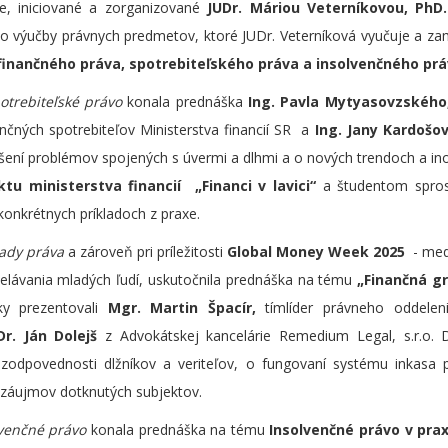
e, iniciované a zorganizované
JUDr. Máriou Veterníkovou, PhD.
o výučby právnych predmetov, ktoré JUDr. Veterníková vyučuje a zam
finančného práva, spotrebiteľského práva a insolvenčného prá
otrebiteľské právo
konala prednáška
Ing. Pavla Mytyasovzského
nčných spotrebiteľov Ministerstva financií SR a
Ing. Jany Kardošov
iešení problémov spojených s úvermi a dlhmi a o nových trendoch a in
ktu ministerstva financií „Financi v lavici“
a študentom spros
konkrétnych príkladoch z praxe.
ady práva
a zároveň pri príležitosti
Global Money Week 2025
- med
elávania mladých ľudí, uskutočnila prednáška na tému
„Finančná g
ky prezentovali
Mgr. Martin Špacír,
tímlíder právneho oddeleni
Dr. Ján Dolejš
z Advokátskej kancelárie Remedium Legal, s.r.o. 
zodpovednosti dlžníkov a veriteľov, o fungovaní systému inkasa 
 záujmov dotknutých subjektov.
venčné právo
konala prednáška na tému
Insolvenčné právo v prax