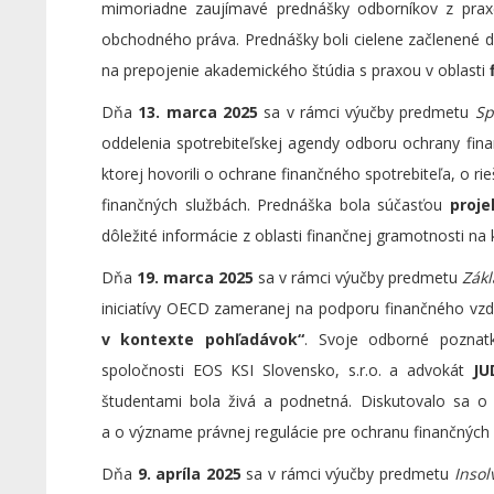
mimoriadne zaujímavé prednášky odborníkov z prax
obchodného práva. Prednášky boli cielene začlenené d
na prepojenie akademického štúdia s praxou v oblasti
Dňa
13. marca 2025
sa v rámci výučby predmetu
Sp
oddelenia spotrebiteľskej agendy odboru ochrany fina
ktorej hovorili o ochrane finančného spotrebiteľa, o r
finančných službách. Prednáška bola súčasťou
proje
dôležité informácie z oblasti finančnej gramotnosti na 
Dňa
19. marca 2025
sa v rámci výučby predmetu
Zákl
iniciatívy OECD zameranej na podporu finančného vzd
v kontexte pohľadávok“
. Svoje odborné poznat
spoločnosti EOS KSI Slovensko, s.r.o. a advokát
JU
študentami bola živá a podnetná. Diskutovalo sa o 
a o význame právnej regulácie pre ochranu finančných
Dňa
9. apríla 2025
sa v rámci výučby predmetu
Insol