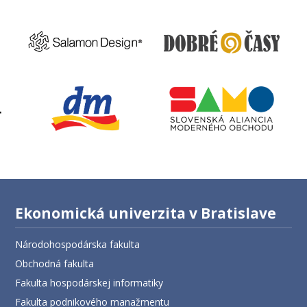
Ekonomická univerzita v Bratislave
Národohospodárska fakulta
Obchodná fakulta
Fakulta hospodárskej informatiky
Fakulta podnikového manažmentu