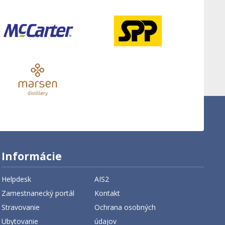
Informácie
Helpdesk
AIS2
Zamestnanecký portál
Kontakt
Stravovanie
Ochrana osobných
Ubytovanie
údajov