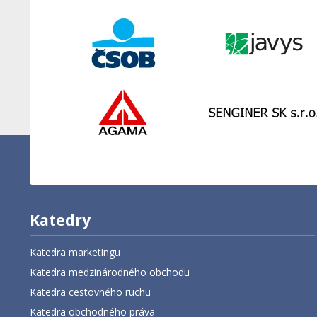
Katedry
Katedra marketingu
Katedra medzinárodného obchodu
Katedra cestovného ruchu
Katedra obchodného práva