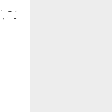
ové a zvukové
hrady písomne