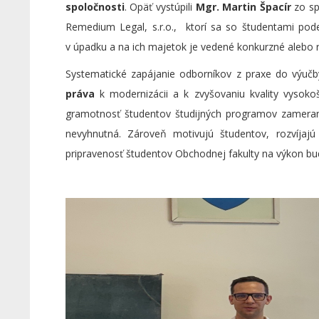
spoločnosti
. Opäť vystúpili
Mgr. Martin Špacír
zo sp
Remedium Legal, s.r.o., ktorí sa so študentami pode
v úpadku a na ich majetok je vedené konkurzné alebo r
Systematické zapájanie odborníkov z praxe do výuč
práva
k modernizácii a k zvyšovaniu kvality vysoko
gramotnosť študentov študijných programov zameraný
nevyhnutná. Zároveň motivujú študentov, rozvíjajú 
pripravenosť študentov Obchodnej fakulty na výkon bu