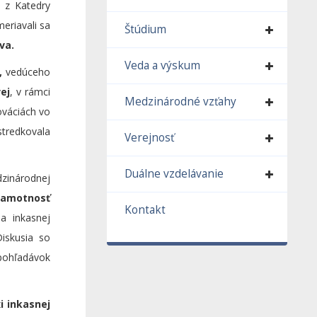
z Katedry
eriavali sa
Štúdium
va.
Veda a výskum
,
vedúceho
ej
, v rámci
Medzinárodné vzťahy
ováciách vo
tredkovala
Verejnosť
Duálne vzdelávanie
zinárodnej
ramotnosť
Kontakt
a inkasnej
Diskusia so
pohľadávok
i inkasnej