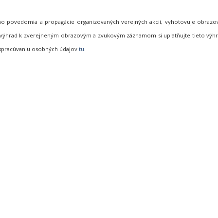
neho povedomia a propagácie organizovaných verejných akcií, vyhotovuje obraz
de výhrad k zverejneným obrazovým a zvukovým záznamom si uplatňujte tieto vý
 spracúvaniu osobných údajov
tu
.