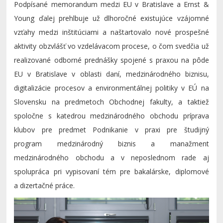
Podpísané memorandum medzi EU v Bratislave a Ernst &
Young ďalej prehlbuje už dlhoročné existujúce vzájomné
vzťahy medzi inštitúciami a naštartovalo nové prospešné
aktivity obzvlášť vo vzdelávacom procese, o čom svedčia už
realizované odborné prednášky spojené s praxou na pôde
EU v Bratislave v oblasti daní, medzinárodného biznisu,
digitalizácie procesov a environmentálnej politiky v EÚ na
Slovensku na predmetoch Obchodnej fakulty, a taktiež
spoločne s katedrou medzinárodného obchodu príprava
klubov pre predmet Podnikanie v praxi pre študijný
program medzinárodný biznis a manažment
medzinárodného obchodu a v neposlednom rade aj
spolupráca pri vypisovaní tém pre bakalárske, diplomové
a dizertačné práce.