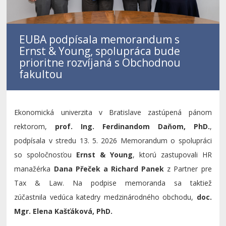
EUBA podpísala memorandum s
Ernst & Young, spolupráca bude
prioritne rozvíjaná s Obchodnou
fakultou
Ekonomická univerzita v Bratislave zastúpená pánom
rektorom,
prof. Ing. Ferdinandom Daňom, PhD.
,
podpísala v stredu 13. 5. 2026 Memorandum o spolupráci
so spoločnosťou
Ernst & Young
, ktorú zastupovali HR
manažérka
Dana Přeček a Richard Panek
z Partner pre
Tax & Law. Na podpise memoranda sa taktiež
zúčastnila vedúca katedry medzinárodného obchodu,
doc.
Mgr. Elena Kašťáková, PhD.