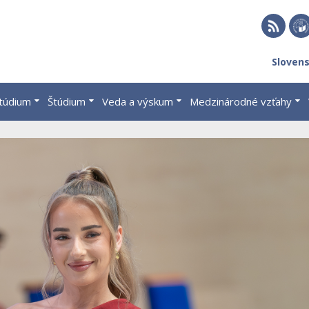
RSS
EU 
Sloven
Brat
štúdium
Štúdium
Veda a výskum
Medzinárodné vzťahy