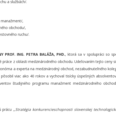
chu a službách/.
ý manažment/,
ého obchodu/,
stovného ruchu/.
NY PROF. ING. PETRA BALÁŽA, PHD.
, ktorá sa v spolupráci so s
vé práce z oblasti medzinárodného obchodu. Udeľovaním tejto ceny 
onóma a experta na medzinárodný obchod, nezabudnuteľného kolegu
 pôsobil viac ako 40 rokov a vychoval tisícky úspešných absolvento
olventov študijného programu manažment medzinárodného obchod
 prácu ,,
Stratégia konkurencieschopnosti slovenskej technologick