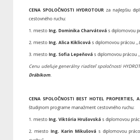
CENA SPOLOČNOSTI HYDROTOUR
za najlepšiu d
cestovného ruchu:
1. miesto
Ing. Dominika Charvátová
s diplomovou 
2. miesto
Ing. Alica Kiklicová
s diplomovou prácou
,
3. miesto
Ing. Sofia Lepeňová
s diplomovou prácou
Cenu udeľuje generálny riaditeľ spoločnosti HYDROT
Drábikom
.
CENA SPOLOČNOSTI BEST HOTEL PROPERTIES, A.
študijnom programe manažment cestovného ruchu:
1. miesto
Ing. Viktória Hrušovská
s diplomovou prá
2. miesto
Ing. Karin Mikušová
s diplomovou prác
ruchu"