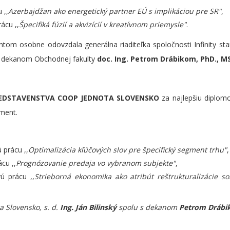
 ,,
Azerbajdžan ako energetický partner EÚ s implikáciou pre SR"
,
ácu ,,
Špecifiká fúzií a akvizícií v kreatívnom priemysle"
.
tom osobne odovzdala generálna riaditeľka spoločnosti Infinity stan
s dekanom Obchodnej fakulty
doc. Ing. Petrom Drábikom, PhD., M
EDSTAVENSTVA COOP JEDNOTA SLOVENSKO
za najlepšiu diplom
ment.
 prácu ,,
Optimalizácia kľúčových slov pre špecifický segment trhu"
,
cu ,,
Prognózovanie predaja vo vybranom subjekte"
,
ú prácu ,,
Strieborná ekonomika ako atribút reštrukturalizácie s
 Slovensko, s. d.
Ing. Ján Bilinský
spolu s dekanom
Petrom Dráb