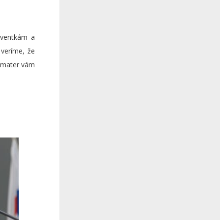
lventkám a
veríme, že
a mater vám