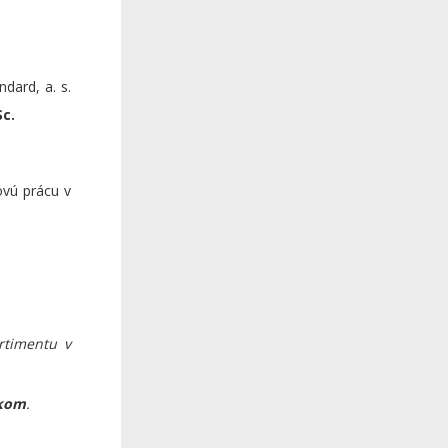
dard, a. s.
Sc.
ovú prácu v
ortimentu v
ikom
.