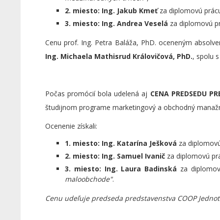
2. miesto:
Ing. Jakub Kmeť
za diplomovú prácu
3. miesto:
Ing. Andrea Veselá
za diplomovú pr
Cenu prof. Ing. Petra Baláža, PhD. oceneným absolven
Ing. Michaela Mathisrud Královičová, PhD.
, spolu 
Počas promócií bola udelená aj
CENA PREDSEDU PR
študijnom programe marketingový a obchodný manaž
Ocenenie získali:
1. miesto:
Ing. Katarína Ješková
za diplomovú
2. miesto:
Ing. Samuel Ivanič
za diplomovú prá
3. miesto:
Ing. Laura Badinská
za diplomov
maloobchode"
.
Cenu udeľuje predseda predstavenstva COOP Jednota