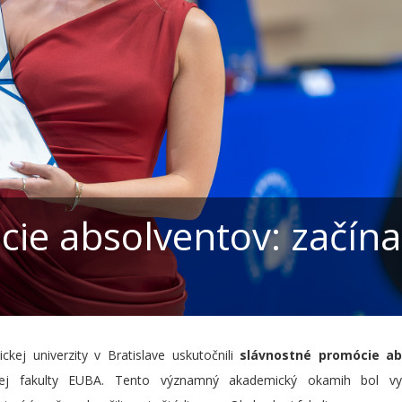
ie absolventov: začína
kej univerzity v Bratislave uskutočnili
slávnostné promócie ab
j fakulty EUBA. Tento významný akademický okamih bol vyv