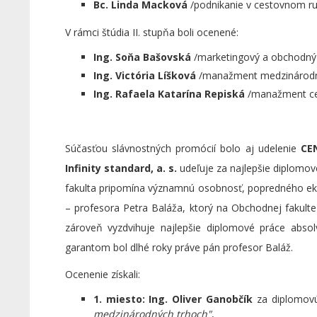
Bc. Linda Macková
/podnikanie v cestovnom ru
V rámci štúdia II. stupňa boli ocenené:
Ing. Soňa Bašovská
/marketingový a obchodn
Ing. Victória Líšková
/manažment medzinárodn
Ing. Rafaela Katarína Repiská
/manažment ce
Súčasťou slávnostných promócií bolo aj udelenie
CE
Infinity standard, a. s.
udeľuje za najlepšie diplomo
fakulta pripomína významnú osobnosť, popredného ek
– profesora Petra Baláža, ktorý na Obchodnej fakulte
zároveň vyzdvihuje najlepšie diplomové práce abs
garantom bol dlhé roky práve pán profesor Baláž.
Ocenenie získali:
1. miesto:
Ing. Oliver Ganobčík
za diplomovú
medzinárodných trhoch"
,