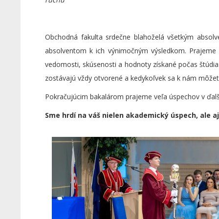
Obchodná fakulta srdečne blahoželá všetkým absol
absolventom k ich výnimočným výsledkom. Prajeme 
vedomosti, skúsenosti a hodnoty získané počas štúdia
zostávajú vždy otvorené a kedykoľvek sa k nám môžete
Pokračujúcim bakalárom prajeme veľa úspechov v ďal
Sme hrdí na váš nielen akademický úspech, ale aj