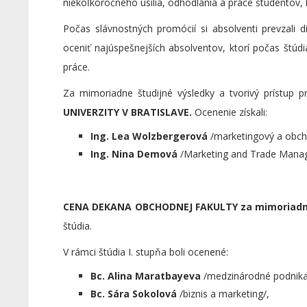
niekoľkoročného úsilia, odhodlania a práce študentov, 
Počas slávnostných promócií si absolventi prevzali d
oceniť najúspešnejších absolventov, ktorí počas štúd
práce.
Za mimoriadne študijné výsledky a tvorivý prístup 
UNIVERZITY V BRATISLAVE.
Ocenenie získali:
Ing. Lea Wolzbergerová
/marketingový a obc
Ing. Nina Demová
/Marketing and Trade Mana
CENA DEKANA OBCHODNEJ FAKULTY za mimoriadne
štúdia.
V rámci štúdia I. stupňa boli ocenené:
Bc. Alina Maratbayeva
/medzinárodné podnika
Bc. Sára Sokolová
/biznis a marketing/,