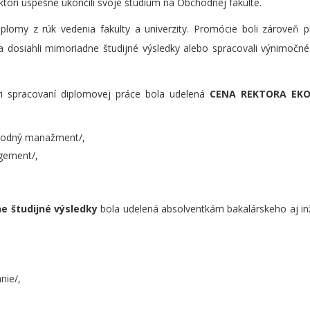
ktorí úspešne ukončili svoje štúdium na Obchodnej fakulte.
iplomy z rúk vedenia fakulty a univerzity. Promócie boli zároveň pr
ia dosiahli mimoriadne študijné výsledky alebo spracovali výnimočn
pri spracovaní diplomovej práce bola udelená
CENA REKTORA EKO
hodný manažment/,
gement/,
 študijné výsledky
bola udelená absolventkám bakalárskeho aj in
nie/,