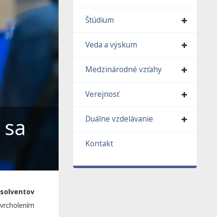
Štúdium
Veda a výskum
Medzinárodné vzťahy
Verejnosť
 sa
Duálne vzdelávanie
Kontakt
solventov
rcholením