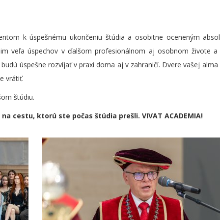
ventom k úspešnému ukončeniu štúdia a osobitne oceneným abso
im veľa úspechov v ďalšom profesionálnom aj osobnom živote a 
 budú úspešne rozvíjať v praxi doma aj v zahraničí. Dvere vašej alm
 vrátiť.
šom štúdiu.
 na cestu, ktorú ste počas štúdia prešli. VIVAT ACADEMIA!