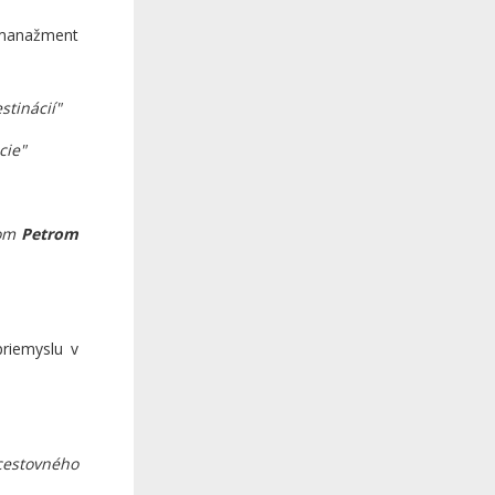
 manažment
stinácií"
cie"
nom
Petrom
priemyslu v
cestovného