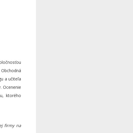
poločnosťou
si Obchodná
 a učiteľa
v. Ocenenie
u, ktorého
ej firmy na