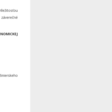
íležitosťou
é záverečné
NOMICKEJ
žinierskeho