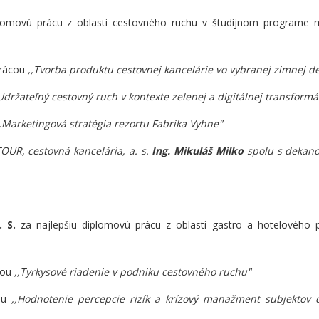
iplomovú prácu z oblasti cestovného ruchu v študijnom programe
prácou
,,Tvorba produktu cestovnej kancelárie vo vybranej zimnej de
,Udržateľný cestovný ruch v kontexte zelenej a digitálnej transformá
,,Marketingová stratégia rezortu Fabrika Vyhne
"
OUR, cestovná kancelária, a. s.
Ing. Mikuláš Milko
spolu s deka
 S.
za najlepšiu diplomovú prácu z oblasti gastro a hotelového 
cou
,,Tyrkysové riadenie v podniku cestovného ruchu"
ou
,,Hodnotenie percepcie rizík a krízový manažment subjektov 