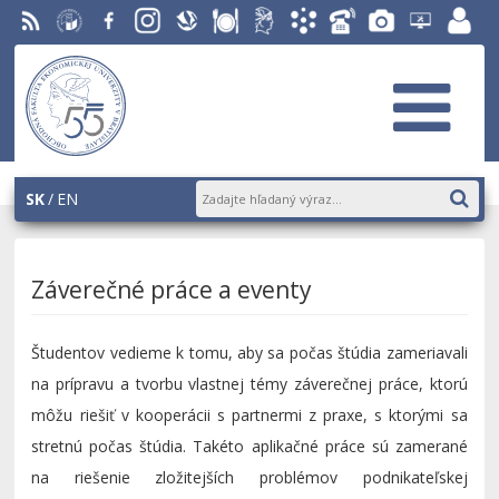
RSS
EU v
Facebook
Instagram
Slovenská
Stravovanie
Študentský
Akademický
Telefónny
Fotogaléria
Helpdesk
Zamest
Bratislave
ekonomická
parlament
informačný
zoznam
EUBA
portál
knižnica
OF
systém
AiS2
SK
EN
Záverečné práce a eventy
Študentov vedieme k tomu, aby sa počas štúdia zameriavali
na prípravu a tvorbu vlastnej témy záverečnej práce, ktorú
môžu riešiť v kooperácii s partnermi z praxe, s ktorými sa
stretnú počas štúdia. Takéto aplikačné práce sú zamerané
na riešenie zložitejších problémov podnikateľskej