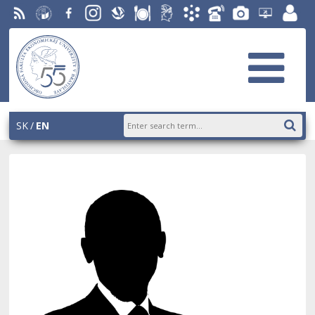
RSS
University
Facebook
Instagram
Slovak
Dining
Student
Academic
Phone
Gallery
Helpdesk
Employ
of
Economic
Parliament
Information
List
EUBA
portal
Economics
Library
OF
System
in
AiS2
Bratislava
SK
EN