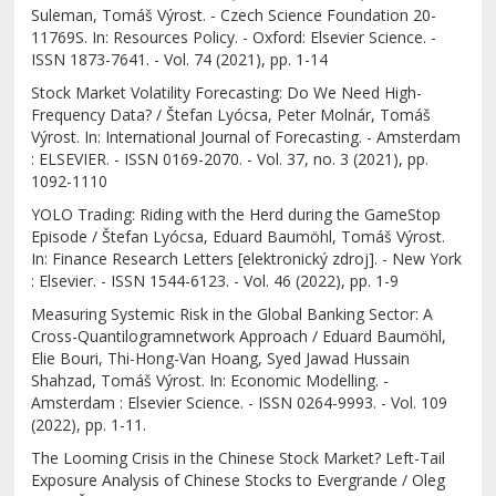
Suleman, Tomáš Výrost. - Czech Science Foundation 20-
11769S. In: Resources Policy. - Oxford: Elsevier Science. -
ISSN 1873-7641. - Vol. 74 (2021), pp. 1-14
Stock Market Volatility Forecasting: Do We Need High-
Frequency Data? / Štefan Lyócsa, Peter Molnár, Tomáš
Výrost. In: International Journal of Forecasting. - Amsterdam
: ELSEVIER. - ISSN 0169-2070. - Vol. 37, no. 3 (2021), pp.
1092-1110
YOLO Trading: Riding with the Herd during the GameStop
Episode / Štefan Lyócsa, Eduard Baumöhl, Tomáš Výrost.
In: Finance Research Letters [elektronický zdroj]. - New York
: Elsevier. - ISSN 1544-6123. - Vol. 46 (2022), pp. 1-9
Measuring Systemic Risk in the Global Banking Sector: A
Cross-Quantilogramnetwork Approach / Eduard Baumöhl,
Elie Bouri, Thi-Hong-Van Hoang, Syed Jawad Hussain
Shahzad, Tomáš Výrost. In: Economic Modelling. -
Amsterdam : Elsevier Science. - ISSN 0264-9993. - Vol. 109
(2022), pp. 1-11.
The Looming Crisis in the Chinese Stock Market? Left-Tail
Exposure Analysis of Chinese Stocks to Evergrande / Oleg