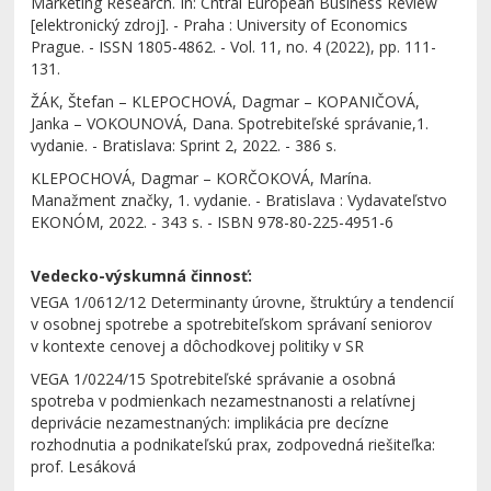
Marketing Research. In: Cntral European Business Review
[elektronický zdroj]. - Praha : University of Economics
Prague. - ISSN 1805-4862. - Vol. 11, no. 4 (2022), pp. 111-
131.
ŽÁK, Štefan – KLEPOCHOVÁ, Dagmar – KOPANIČOVÁ,
Janka – VOKOUNOVÁ, Dana. Spotrebiteľské správanie,1.
vydanie. - Bratislava: Sprint 2, 2022. - 386 s.
KLEPOCHOVÁ, Dagmar – KORČOKOVÁ, Marína.
Manažment značky, 1. vydanie. - Bratislava : Vydavateľstvo
EKONÓM, 2022. - 343 s. - ISBN 978-80-225-4951-6
Vedecko-výskumná činnosť:
VEGA 1/0612/12 Determinanty úrovne, štruktúry a tendencií
v osobnej spotrebe a spotrebiteľskom správaní seniorov
v kontexte cenovej a dôchodkovej politiky v SR
VEGA 1/0224/15 Spotrebiteľské správanie a osobná
spotreba v podmienkach nezamestnanosti a relatívnej
deprivácie nezamestnaných: implikácia pre decízne
rozhodnutia a podnikateľskú prax, zodpovedná riešiteľka:
prof. Lesáková