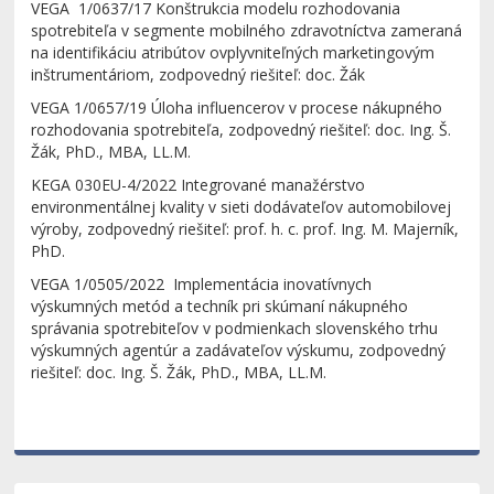
VEGA 1/0637/17 Konštrukcia modelu rozhodovania
spotrebiteľa v segmente mobilného zdravotníctva zameraná
na identifikáciu atribútov ovplyvniteľných marketingovým
inštrumentáriom, zodpovedný riešiteľ: doc. Žák
VEGA 1/0657/19 Úloha influencerov v procese nákupného
rozhodovania spotrebiteľa, zodpovedný riešiteľ: doc. Ing. Š.
Žák, PhD., MBA, LL.M.
KEGA 030EU-4/2022 Integrované manažérstvo
environmentálnej kvality v sieti dodávateľov automobilovej
výroby, zodpovedný riešiteľ: prof. h. c. prof. Ing. M. Majerník,
PhD.
VEGA 1/0505/2022 Implementácia inovatívnych
výskumných metód a techník pri skúmaní nákupného
správania spotrebiteľov v podmienkach slovenského trhu
výskumných agentúr a zadávateľov výskumu, zodpovedný
riešiteľ: doc. Ing. Š. Žák, PhD., MBA, LL.M.