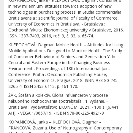
KOPANIČOVÁ, Janka - KLEPOCHOVÁ, Dagmar. Consumers
in new millennium: attitudes towards adoption of new
technologies in purchasing process. In Studia commercialia
Bratislavensia : scientific journal of Faculty of Commerce,
University of Economics in Bratislava. - Bratislava :
Obchodná fakulta Ekonomickej univerzity v Bratislave, 2016.
ISSN 1337-7493, 2016, roč. 9, č. 33, s. 65-74.
KLEPOCHOVÁ, Dagmar. Mobile Health – Attitudes for Using
Mobile Applications Designed to Monitor Health. The Study
of Consumer Behaviour of Seniors and Generation Y. In
Central and Eastern Europe in the Changing Business
Environment : Proceedings of 18th International Joint
Conference. Praha : Oeconomica Publishing House,
University of Economics, Prague, 2018. ISBN 978-80-245-
2265-4. ISSN 2453-6113, p. 161-170.
ŽÁK, Štefan a kolektív. Úloha influencerov v procese
nákupného rozhodovania spotrebiteľa 1. vydanie. -
Bratislava : Vydavateľstvo EKONÓM, 2021. - 100 s. [6,441
AH]. - VEGA 1/0657/19. - ISBN 978-80-225-4921-9
KOPANIČOVÁ, Janka – KLEPOCHOVÁ, Dagmar –
FRANCOVÁ, Zuzana. Use of Netnography in Contemporary