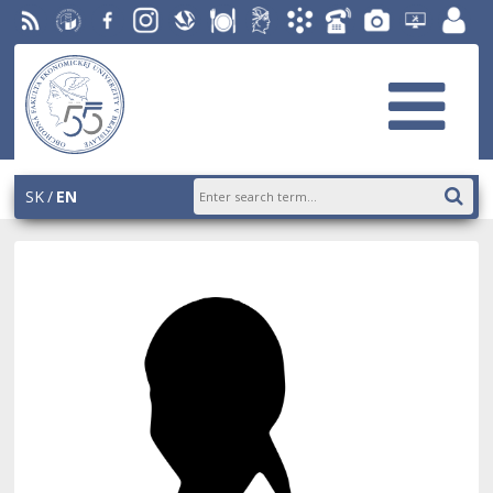
RSS
University
Facebook
Instagram
Slovak
Dining
Student
Academic
Phone
Gallery
Helpdesk
Employ
of
Economic
Parliament
Information
List
EUBA
portal
Economics
Library
OF
System
in
AiS2
Bratislava
SK
EN