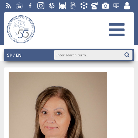
RSS
University
Facebook
Instagram
Slovak
Dining
Student
Academic
Phone
Gallery
Helpdesk
Employ
of
Economic
Parliament
Information
List
EUBA
portal
Economics
Library
OF
System
in
AiS2
Bratislava
SK
EN