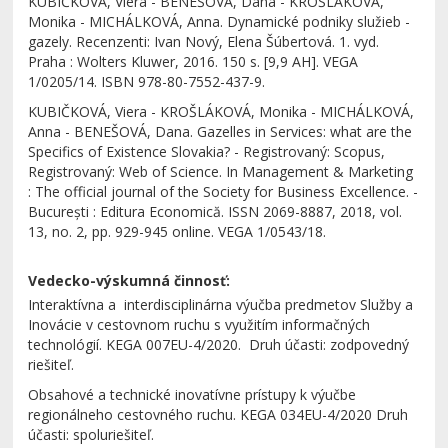
KUBIČKOVÁ, Viera - BENEŠOVÁ, Dana - KROŠLÁKOVÁ,
Monika - MICHÁLKOVÁ, Anna. Dynamické podniky služieb -
gazely. Recenzenti: Ivan Nový, Elena Šúbertová. 1. vyd.
Praha : Wolters Kluwer, 2016. 150 s. [9,9 AH]. VEGA
1/0205/14. ISBN 978-80-7552-437-9.
KUBIČKOVÁ, Viera - KROŠLÁKOVÁ, Monika - MICHÁLKOVÁ,
Anna - BENEŠOVÁ, Dana. Gazelles in Services: what are the
Specifics of Existence Slovakia? - Registrovaný: Scopus,
Registrovaný: Web of Science. In Management & Marketing
: The official journal of the Society for Business Excellence. -
București : Editura Economică. ISSN 2069-8887, 2018, vol.
13, no. 2, pp. 929-945 online. VEGA 1/0543/18.
Vedecko-výskumná činnosť:
Interaktívna a interdisciplinárna výučba predmetov Služby a
Inovácie v cestovnom ruchu s využitím informačných
technológií. KEGA 007EU-4/2020. Druh účasti: zodpovedný
riešiteľ.
Obsahové a technické inovatívne prístupy k výučbe
regionálneho cestovného ruchu. KEGA 034EU-4/2020 Druh
účasti: spoluriešiteľ.