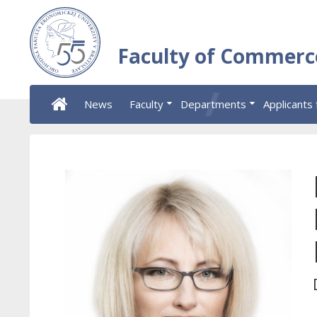
Faculty of Commerc
News
Faculty
Departments
Applicants 