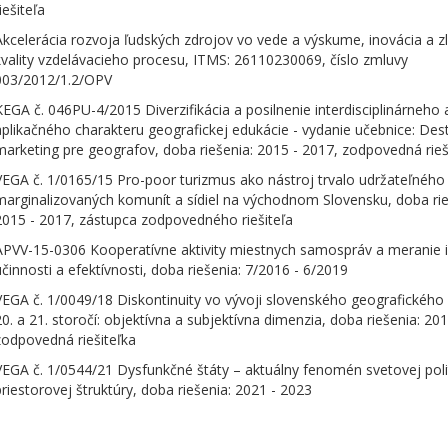
iešiteľa
Akcelerácia rozvoja ľudských zdrojov vo vede a výskume, inovácia a z
kvality vzdelávacieho procesu, ITMS: 26110230069, číslo zmluvy
003/2012/1.2/OPV
KEGA č. 046PU-4/2015 Diverzifikácia a posilnenie interdisciplinárneho 
aplikačného charakteru geografickej edukácie - vydanie učebnice: Des
marketing pre geografov, doba riešenia: 2015 - 2017, zodpovedná rieš
VEGA č. 1/0165/15 Pro-poor turizmus ako nástroj trvalo udržateľného
marginalizovaných komunít a sídiel na východnom Slovensku, doba rie
2015 - 2017, zástupca zodpovedného riešiteľa
APVV-15-0306 Kooperatívne aktivity miestnych samospráv a meranie 
účinnosti a efektívnosti, doba riešenia: 7/2016 - 6/2019
VEGA č. 1/0049/18 Diskontinuity vo vývoji slovenského geografického
20. a 21. storočí: objektívna a subjektívna dimenzia, doba riešenia: 20
zodpovedná riešiteľka
VEGA č. 1/0544/21 Dysfunkčné štáty – aktuálny fenomén svetovej poli
priestorovej štruktúry, doba riešenia: 2021 - 2023