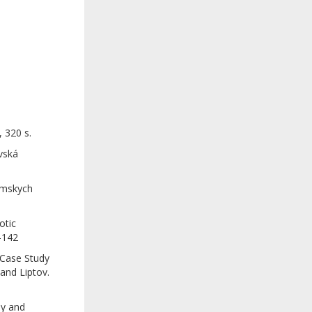
 320 s.
ovská
rómskych
otic
-142
 Case Study
 and Liptov.
ay and