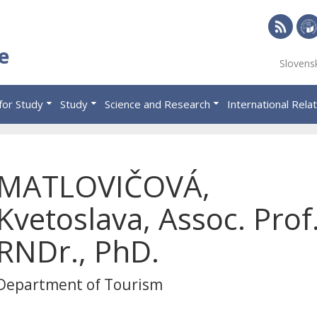
RSS
Univ
e
Slovens
of
Eco
for Study
Study
Science and Research
International Rela
in
Brat
MATLOVIČOVÁ,
Kvetoslava, Assoc. Prof
RNDr., PhD.
Department of Tourism