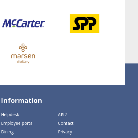
Information
Helpdesk
AIS2
Employee portal
Contact
Dining
Privacy