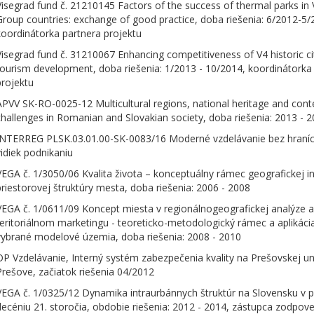
Visegrad fund č. 21210145 Factors of the success of thermal parks in 
Group countries: exchange of good practice, doba riešenia: 6/2012-5/
koordinátorka partnera projektu
Visegrad fund č. 31210067 Enhancing competitiveness of V4 historic cit
tourism development, doba riešenia: 1/2013 - 10/2014, koordinátorka
projektu
APVV SK-RO-0025-12 Multicultural regions, national heritage and con
challenges in Romanian and Slovakian society, doba riešenia: 2013 - 
INTERREG PLSK.03.01.00-SK-0083/16 Moderné vzdelávanie bez hraníc
vidiek podnikaniu
VEGA č. 1/3050/06 Kvalita života – konceptuálny rámec geografickej in
priestorovej štruktúry mesta, doba riešenia: 2006 - 2008
VEGA č. 1/0611/09 Koncept miesta v regionálnogeografickej analýze a
teritoriálnom marketingu - teoreticko-metodologický rámec a aplikáci
vybrané modelové územia, doba riešenia: 2008 - 2010
OP Vzdelávanie, Interný systém zabezpečenia kvality na Prešovskej uni
Prešove, začiatok riešenia 04/2012
VEGA č. 1/0325/12 Dynamika intraurbánnych štruktúr na Slovensku v 
decéniu 21. storočia, obdobie riešenia: 2012 - 2014, zástupca zodpo