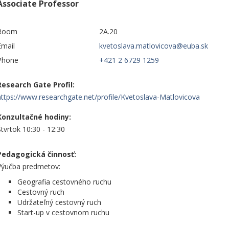
Associate Professor
Room
2A.20
Email
Phone
+421 2 6729 1259
Research Gate Profil:
https://www.researchgate.net/profile/Kvetoslava-Matlovicova
Konzultačné hodiny:
Štvrtok 10:30 - 12:30
Pedagogická činnosť:
Výučba predmetov:
Geografia cestovného ruchu
Cestovný ruch
Udržateľný cestovný ruch
Start-up v cestovnom ruchu