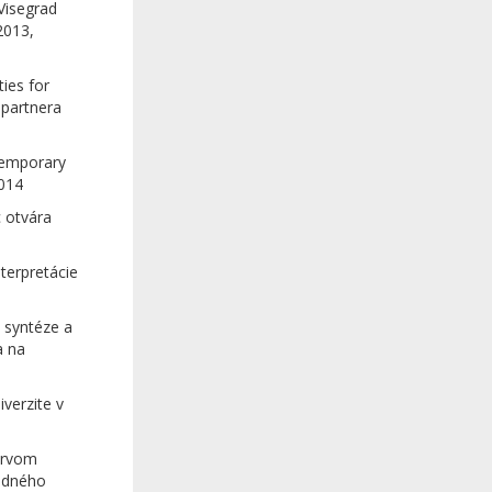
Visegrad
2013,
ies for
 partnera
temporary
2014
 otvára
terpretácie
 syntéze a
a na
verzite v
prvom
vedného