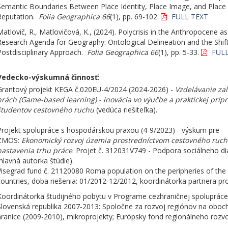
Semantic Boundaries Between Place Identity, Place Image, and Place
Reputation.
Folia Geographica 66
(1), pp. 69-102.
FULL TEXT
Matlovič, R., Matlovičová, K., (2024). Polycrisis in the Anthropocene a
Research Agenda for Geography: Ontological Delineation and the Shift
Postdisciplinary Approach.
Folia Geographica 66
(1), pp. 5-33.
FULL
Vedecko-výskumná činnosť:
Grantový projekt KEGA č.020EU-4/2024
(2024-2026) -
Vzdelávanie za
hrách (Game-based learning) - inovácia vo výučbe a praktickej príp
študentov cestovného ruchu
(vedúca riešiteľka).
Projekt spolupráce s hospodárskou praxou (4-9/2023) - výskum pre
ZMOS:
Ekonomický rozvoj územia prostredníctvom cestovného ruch
nastavenia trhu práce
. Projet č. 312031V749 - Podpora sociálneho di
(hlavná autorka štúdie).
Visegrad fund č. 21120080 Roma population on the peripheries of the
countries, doba riešenia: 01/2012-12/2012, koordinátorka partnera pr
Koordinátorka študijného pobytu v Programe cezhraničnej spolupráce
Slovenská republika 2007-2013: Spoločne za rozvoj regiónov na oboc
hranice (2009-2010), mikroprojekty; Európsky fond regionálneho rozv