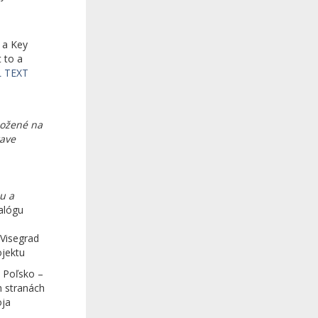
s a Key
 to a
 TEXT
ložené na
rave
u a
alógu
 Visegrad
ojektu
 Poľsko –
h stranách
oja