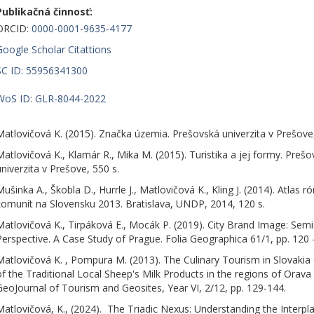
Publikačná činnosť:
ORCID:
0000-0001-9635-4177
Google Scholar Citattions
SC ID: 55956341300
WoS ID: GLR-8044-2022
Matlovičová K. (2015). Značka územia. Prešovská univerzita v Prešove,
Matlovičová K., Klamár R., Mika M. (2015). Turistika a jej formy. Preš
univerzita v Prešove, 550 s.
Mušinka A., Škobla D., Hurrle J., Matlovičová K., Kling J. (2014). Atlas 
komunít na Slovensku 2013. Bratislava, UNDP, 2014, 120 s.
Matlovičová K., Tirpáková E., Mocák P. (2019). City Brand Image: Semi
Perspective. A Case Study of Prague. Folia Geographica 61/1, pp. 120 
Matlovičová K. , Pompura M. (2013). The Culinary Tourism in Slovakia
of the Traditional Local Sheep's Milk Products in the regions of Orava
GeoJournal of Tourism and Geosites, Year VI, 2/12, pp. 129-144.
Matlovičová, K., (2024). The Triadic Nexus: Understanding the Interpl