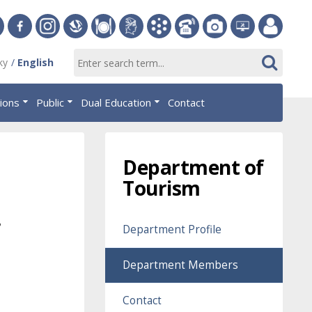
ersity
Facebook
Instagram
Slovak
Dining
Student
Academic
Phone
Gallery
Helpdesk
Employee
ky
English
Economic
Parliament
Information
List
EUBA
portal
nomics
Library
OF
System
tions
Public
Dual Education
Contact
AiS2
islava
Department of
Tourism
.
Department Profile
Department Members
Contact