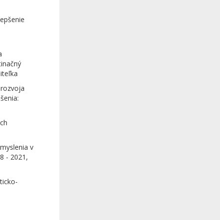
lepšenie
a
tinačný
iteľka
 rozvoja
šenia:
ich
 myslenia v
18 - 2021,
ticko-