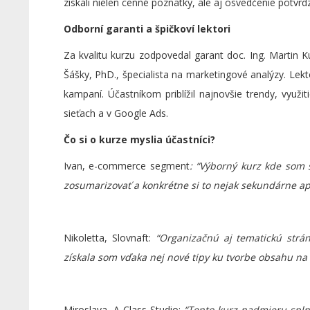
získali nielen cenné poznatky, ale aj osvedčenie potvrdz
Odborní garanti a špičkoví lektori
Za kvalitu kurzu zodpovedal garant doc. Ing. Martin 
Šášky, PhD., špecialista na marketingové analýzy. Lek
kampaní. Účastníkom priblížil najnovšie trendy, využi
sieťach a v Google Ads.
Čo si o kurze myslia účastníci?
Ivan, e-commerce segment
: “Výborný kurz kde som s
zosumarizovať a konkrétne si to nejak sekundárne ap
Nikoletta, Slovnaft:
“Organizačnú aj tematickú str
získala som vďaka nej nové tipy ku tvorbe obsahu na 
Miroslava, A Class Studio:
“Tento kurz nadmieru spln