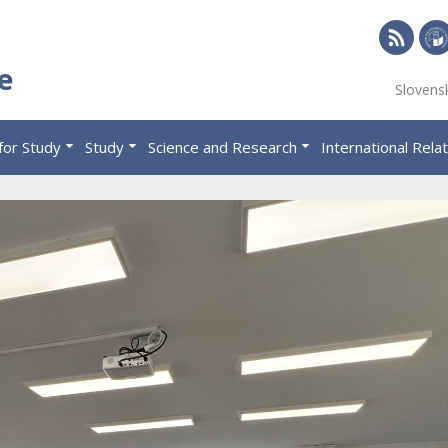
RSS
Univ
e
Slovens
of
Eco
for Study
Study
Science and Research
International Rela
in
Brat