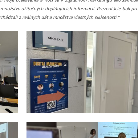
nožstvo užitočných doplňujúcich informácií. Prezentácie boli pr
ychádzali z reálnych dát a množstva vlastných skúseností.“