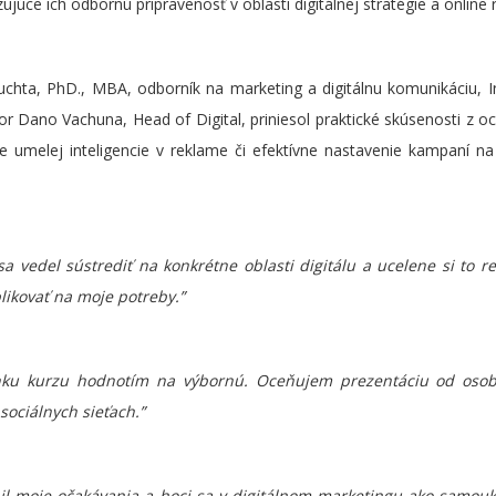
ujúce ich odbornú pripravenosť v oblasti digitálnej stratégie a online 
Kuchta, PhD., MBA, odborník na marketing a digitálnu komunikáciu, I
tor Dano Vachuna, Head of Digital, priniesol praktické skúsenosti z 
tie umelej inteligencie v reklame či efektívne nastavenie kampaní na
a vedel sústrediť na konkrétne oblasti digitálu a ucelene si to r
likovať na moje potreby.”
ánku kurzu hodnotím na výbornú. Oceňujem prezentáciu od
osob
sociálnych sieťach.”
il moje očakávania a hoci sa v digitálnom marketingu ako samouk