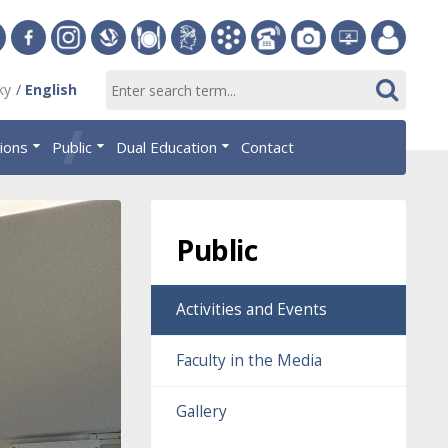
ersity
Facebook
Instagram
Slovak
Dining
Student
Academic
Phone
Gallery
Helpdesk
Employee
ky
English
Economic
Parliament
Information
List
EUBA
portal
nomics
Library
OF
System
tions
Public
Dual Education
Contact
AiS2
islava
Public
Activities and Events
Faculty in the Media
Gallery