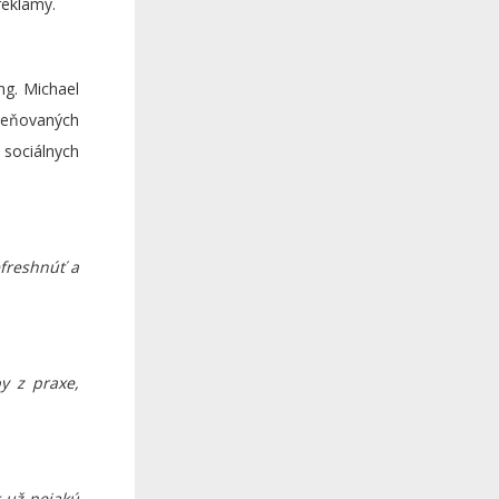
reklamy.
ng. Michael
oceňovaných
 sociálnych
efreshnúť a
y z praxe,
 už nejakú