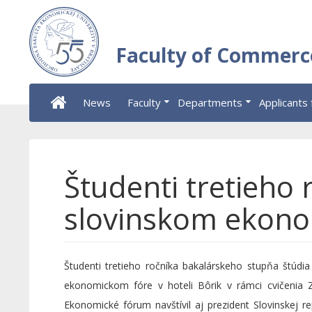
Faculty of Commerc
News
Faculty
Departments
Applicants 
Študenti tretieho 
slovinskom ekon
Študenti tretieho ročníka bakalárskeho stupňa štúd
ekonomickom fóre v hoteli Bôrik v rámci cvičenia 
Ekonomické fórum navštívil aj prezident Slovinskej r