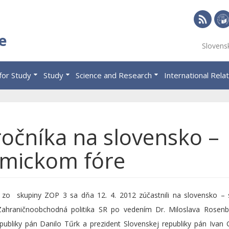
RSS
Univ
e
Slovens
of
Eco
for Study
Study
Science and Research
International Rela
in
Brat
ročníka na slovensko –
omickom fóre
ia zo skupiny ZOP 3 sa dňa 12. 4. 2012 zúčastnili na slovensko –
Zahraničnoobchodná politika SR po vedením Dr. Miloslava Rosenb
epubliky pán Danilo Tűrk a prezident Slovenskej republiky pán Ivan 