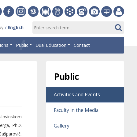
ersity
Facebook
Instagram
Slovak
Dining
Student
Academic
Phone
Gallery
Helpdesk
Employee
ky
English
Economic
Parliament
Information
List
EUBA
portal
nomics
Library
OF
System
tions
Public
Dual Education
Contact
AiS2
islava
Public
Activities and Events
Faculty in the Media
 slovinskom
erga, PhD.
Gallery
Gašparovič,