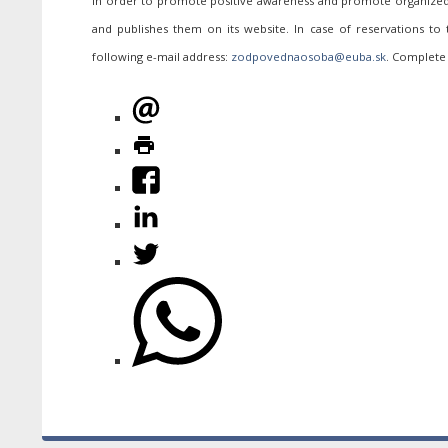
In order to promote positive awareness and promote organized p
and publishes them on its website. In case of reservations to
following e-mail address:
. Complete