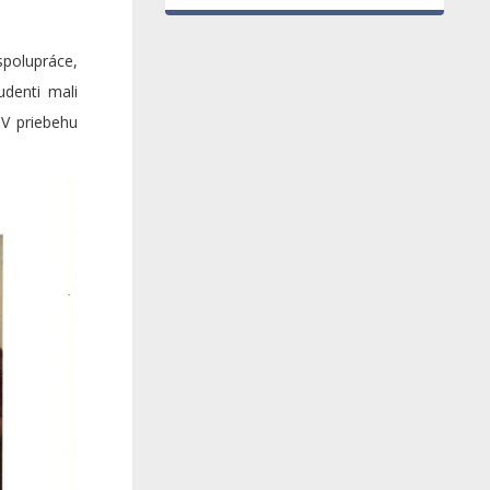
spolupráce,
udenti mali
 V priebehu