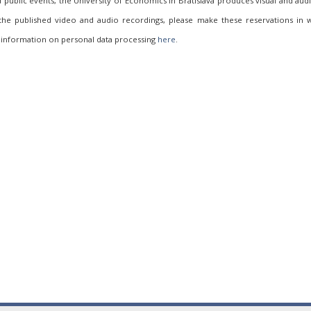
ublic events, the University of Economics in Bratislava produces visual and aud
 the published video and audio recordings, please make these reservations in w
 information on personal data processing
here
.