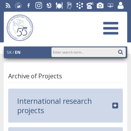
RSS
University
Facebook
Instagram
Slovak
Dining
Student
Academic
Phone
Gallery
Helpdesk
Employ
of
Economic
Parliament
Information
List
EUBA
portal
Economics
Library
OF
System
in
AiS2
Bratislava
SK
EN
Archive of Projects
International research
projects