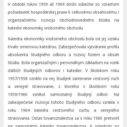
V období rokov 1959 až 1969 došlo súbežne so vzrastom
požiadaviek hospodárskej praxe k celkovému obsahovému i
organizačnému rozvoju obchodnovedného štúdia na
katedre ekonomiky vnútorného obchodu.
Katedra ekonomiky vnútorného obchodu bola od jej vzniku
trvalo smerovou katedrou. Zabezpečovala vytváranie profilu
absolventa študijného odboru a rozvoj foriem a obsah
štúdia. Bola organizačným i personálnym základom na vznik
ďalších študijných odborov i katedier. V školskom roku
1957/1958 vzniklo na nej študijné zameranie cestovný ruch
a verejné stravovanie, z ktorého v školskom roku
1959/1960 vznikol samostatný študijný odbor. Na
zabezpečenie rozvoja tohoto študijného odboru vznikla v
roku 1964 katedra cestovného ruchu a verejného
stravovania. Ústav tovaroznalectva sa v roku 1960 pretvoril
na samostatnú katedru tovaroznalectva. V súvislosti so