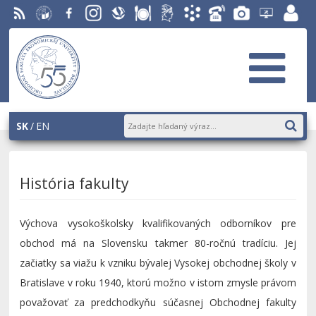
RSS
EU v
Facebook
Instagram
Slovenská
Stravovanie
Študentský
Akademický
Telefónny
Fotogaléria
Helpdesk
Zamest
Bratislave
ekonomická
parlament
informačný
zoznam
EUBA
portál
knižnica
OF
systém
AiS2
SK
EN
História fakulty
Výchova vysokoškolsky kvalifikovaných odborníkov pre
obchod má na Slovensku takmer 80-ročnú tradíciu. Jej
začiatky sa viažu k vzniku bývalej Vysokej obchodnej školy v
Bratislave v roku 1940, ktorú možno v istom zmysle právom
považovať za predchodkyňu súčasnej Obchodnej fakulty