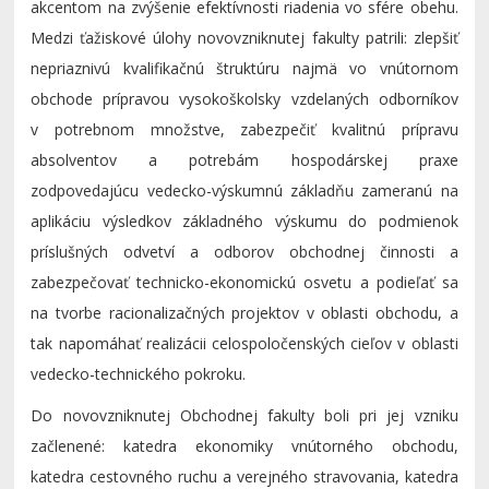
akcentom na zvýšenie efektívnosti riadenia vo sfére obehu.
Medzi ťažiskové úlohy novovzniknutej fakulty patrili: zlepšiť
nepriaznivú kvalifikačnú štruktúru najmä vo vnútornom
obchode prípravou vysokoškolsky vzdelaných odborníkov
v potrebnom množstve, zabezpečiť kvalitnú prípravu
absolventov a potrebám hospodárskej praxe
zodpovedajúcu vedecko-výskumnú základňu zameranú na
aplikáciu výsledkov základného výskumu do podmienok
príslušných odvetví a odborov obchodnej činnosti a
zabezpečovať technicko-ekonomickú osvetu a podieľať sa
na tvorbe racionalizačných projektov v oblasti obchodu, a
tak napomáhať realizácii celospoločenských cieľov v oblasti
vedecko-technického pokroku.
Do novovzniknutej Obchodnej fakulty boli pri jej vzniku
začlenené: katedra ekonomiky vnútorného obchodu,
katedra cestovného ruchu a verejného stravovania, katedra