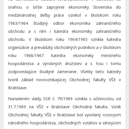
snahou o širšie zapojenie ekonomiky Slovenska do
medzinárodnej deľby práce vznikol v školskom roku
1963/1964 študijný odbor ekonomika zahraničného
obchodu a s ním i katedra ekonomiky zahraničného
obchodu. V školskom roku 1964/1965 vznikla katedra
organizácie a prevádzky obchodných podnikov a v školskom
roku 1966/1967 katedra ekonomiky miestneho
hospodárstva a výrobných družstiev a s ňou i tomu
zodpovedajúce študijné zameranie. Všetky tieto katedry
tvorili základ novovznikajúcej Obchodnej fakulty VŠE v
Bratislave.
Nariadením vlády SSR č. 79/1969 vznikla s účinnosťou od
31.7.1969 na VŠE v Bratislave Obchodná fakulta. Vznik
Obchodnej fakulty VŠE v Bratislave bol vyvolaný rozvojom
národného hospodárstva, obchodných vzťahov a silnejúcim