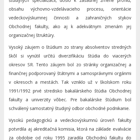
študijných špecializácií, došlo k zásadnej zmene profilu,
obsahu výchovno-vzdelávacieho procesu, orientácie
vedeckovýskumnej činnosti a zahraničných stykov
Obchodnej fakulty, ako aj k adekvátnym zmenám jej
organizačnej štruktúry.
Vysoký záujem o štúdium zo strany absolventov stredných
škôl si vynútil určitú diverzifikáciu štúdia do viacerých
okresov SR. Tento záujem bol zo stránky organizačnej a
finančnej podporovaný štátnymi a samosprávnymi orgánmi
v okresoch a mestách. Tak vzniklo už v školskom roku
1991/1992 prvé stredisko bakalárskeho štúdia Obchodnej
fakulty a univerzity vôbec. Pre bakalárske štúdium bol
schválený samostatný študijný odbor obchodné podnikanie.
Vysokú pedagogickú a vedeckovýskumnú úroveň fakulty
potvrdila aj akreditačná komisia, ktorá na základe evalvácie
za obdobie od roku 1995 zaradila Obchodnú fakultu do