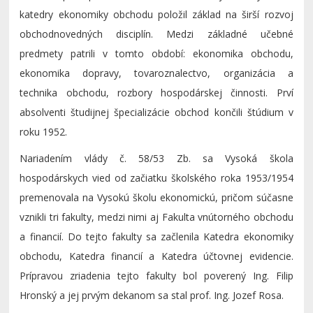
katedry ekonomiky obchodu položil základ na širší rozvoj
obchodnovedných disciplín. Medzi základné učebné
predmety patrili v tomto období: ekonomika obchodu,
ekonomika dopravy, tovaroznalectvo, organizácia a
technika obchodu, rozbory hospodárskej činnosti. Prví
absolventi študijnej špecializácie obchod končili štúdium v
roku 1952.
Nariadením vlády č. 58/53 Zb. sa Vysoká škola
hospodárskych vied od začiatku školského roka 1953/1954
premenovala na Vysokú školu ekonomickú, pričom súčasne
vznikli tri fakulty, medzi nimi aj Fakulta vnútorného obchodu
a financií. Do tejto fakulty sa začlenila Katedra ekonomiky
obchodu, Katedra financií a Katedra účtovnej evidencie.
Prípravou zriadenia tejto fakulty bol poverený Ing. Filip
Hronský a jej prvým dekanom sa stal prof. Ing. Jozef Rosa.