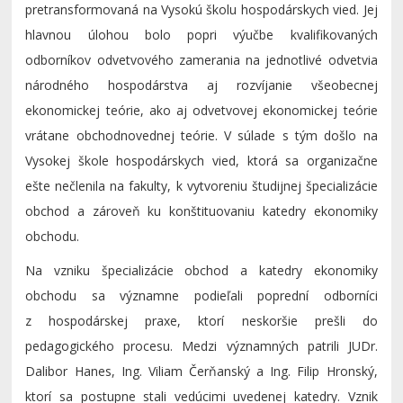
pretransformovaná na Vysokú školu hospodárskych vied. Jej
hlavnou úlohou bolo popri výučbe kvalifikovaných
odborníkov odvetvového zamerania na jednotlivé odvetvia
národného hospodárstva aj rozvíjanie všeobecnej
ekonomickej teórie, ako aj odvetvovej ekonomickej teórie
vrátane obchodnovednej teórie. V súlade s tým došlo na
Vysokej škole hospodárskych vied, ktorá sa organizačne
ešte nečlenila na fakulty, k vytvoreniu študijnej špecializácie
obchod a zároveň ku konštituovaniu katedry ekonomiky
obchodu.
Na vzniku špecializácie obchod a katedry ekonomiky
obchodu sa významne podieľali poprední odborníci
z hospodárskej praxe, ktorí neskoršie prešli do
pedagogického procesu. Medzi významných patrili JUDr.
Dalibor Hanes, Ing. Viliam Čerňanský a Ing. Filip Hronský,
ktorí sa postupne stali vedúcimi uvedenej katedry. Vznik