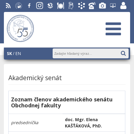
RSS
EU v
Facebook
Instagram
Slovenská
Stravovanie
Študentský
Akademický
Telefónny
Fotogaléria
Helpdesk
Zamest
Bratislave
ekonomická
parlament
informačný
zoznam
EUBA
portál
knižnica
OF
systém
AiS2
SK
EN
Akademický senát
Zoznam členov akademického senátu
Obchodnej fakulty
doc. Mgr. Elena
predsedníčka
KAŠŤÁKOVÁ, PhD.