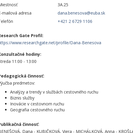
Miestnosť
3A.25
E-mailová adresa
Telefón
+421 2 6729 1106
Research Gate Profil:
https://www.researchgate.net/profile/Dana-Benesova
Konzultačné hodiny:
Streda 11:00 - 13:00
Pedagogická činnosť:
Výučba predmetov:
Analýzy a trendy v službách cestovného ruchu
Biznis služby
Inovácie v cestovnom ruchu
Geografia cestovného ruchu
Publikačná činnosť:
BENEŠOVÁ, Dana - KUBIČKOVÁ, Viera - MICHÁLKOVÁ, Anna - KROŠ