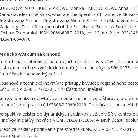
KUBIČKOVÁ, Viera - KROŠLÁKOVÁ, Monika - MICHÁLKOVÁ, Anna - B
Dana. Gazelles in Services: what are the Specifics of Existence Slovakia
Registrovaný: Scopus, Registrovaný: Web of Science. In Management
Marketing : The official journal of the Society for Business Excellence.
: Editura Economică. ISSN 2069-8887, 2018, vol. 13, no. 2, pp. 929-945
VEGA 1/0543/18.
Vedecko-výskumná činnosť:
Interaktívna a interdisciplinárna výučba predmetov Služby a Inovácie v
cestovnom ruchu s využitím informačných technológií. KEGA 007EU-4
Druh účasti: zodpovedný riešiteľ.
Obsahové a technické inovatívne prístupy k výučbe regionálneho ces
ruchu. KEGA 034EU-4/2020 Druh účasti: spoluriešiteľ.
Analýza ponuky a dopytu v cestovnom ruchu mesta Štúrovo, projekt 
hospodárskou praxou č.145868/12690/2019. Druh účasti: spoluriešiteľ
Perspektíva existencie dynamických podnikov služieb v SR v kontexte 
rincípov iniciatívy Inovácia v Únii, VEGA 1/0205/14. Druh účasti: spoluri
Učebnica Základy podnikania pre stredné školy. KEGA 027EU-4/2016 
časti: spoluriešiteľ.