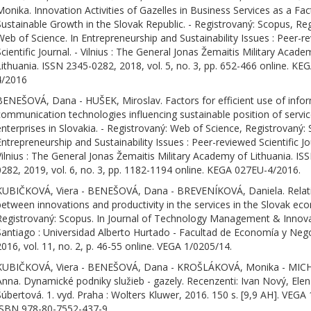
Monika. Innovation Activities of Gazelles in Business Services as a Fac
Sustainable Growth in the Slovak Republic. - Registrovaný: Scopus, Reg
Web of Science. In Entrepreneurship and Sustainability Issues : Peer-r
Scientific Journal. - Vilnius : The General Jonas Žemaitis Military Acade
Lithuania. ISSN 2345-0282, 2018, vol. 5, no. 3, pp. 652-466 online. K
4/2016
BENEŠOVÁ, Dana - HUŠEK, Miroslav. Factors for efficient use of info
communication technologies influencing sustainable position of servi
enterprises in Slovakia. - Registrovaný: Web of Science, Registrovaný: 
Entrepreneurship and Sustainability Issues : Peer-reviewed Scientific Jou
Vilnius : The General Jonas Žemaitis Military Academy of Lithuania. IS
0282, 2019, vol. 6, no. 3, pp. 1182-1194 online. KEGA 027EU-4/2016.
KUBIČKOVÁ, Viera - BENEŠOVÁ, Dana - BREVENÍKOVÁ, Daniela. Relat
between innovations and productivity in the services in the Slovak ec
Registrovaný: Scopus. In Journal of Technology Management & Innova
Santiago : Universidad Alberto Hurtado - Facultad de Economía y Neg
2016, vol. 11, no. 2, p. 46-55 online. VEGA 1/0205/14.
KUBIČKOVÁ, Viera - BENEŠOVÁ, Dana - KROŠLÁKOVÁ, Monika - MI
Anna. Dynamické podniky služieb - gazely. Recenzenti: Ivan Nový, Ele
Šúbertová. 1. vyd. Praha : Wolters Kluwer, 2016. 150 s. [9,9 AH]. VEGA
ISBN 978-80-7552-437-9.