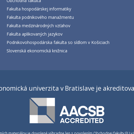
Obchodná fakulta
Fakulta hospodárskej informatiky
Fakulta podnikového manažmentu
Fakulta medzinárodných vzťahov
Fakulta aplikovaných jazykov
Podnikovohospodárska fakulta so sídlom v Košiciach
Slovenská ekonomická knižnica
onomická univerzita v Bratislave je akreditov
a iných materiálov je dovolené výhradne len s povolením Obchodnej fakulty EU v 