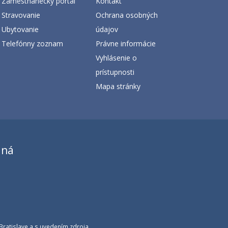
Zamestnanecký portál
Kontakt
Stravovanie
Ochrana osobných
Ubytovanie
údajov
Telefónny zoznam
Právne informácie
Vyhlásenie o
prístupnosti
Mapa stránky
aná
Bratislave a s uvedením zdroja.