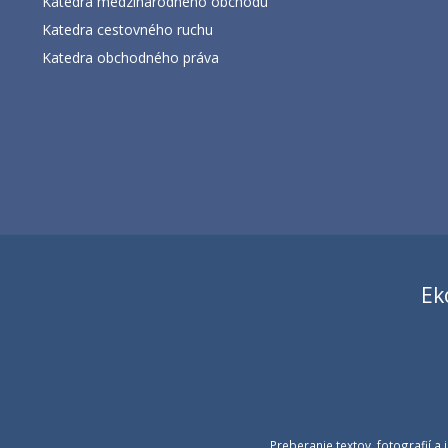
Katedra medzinárodného obchodu
Katedra cestovného ruchu
Katedra obchodného práva
Ek
Preberanie textov, fotografií 