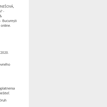
ENEŠOVÁ,
? -
 &
 - București
 online.
/2020.
tovného
s
uplatnenia
ešiteľ.
Druh