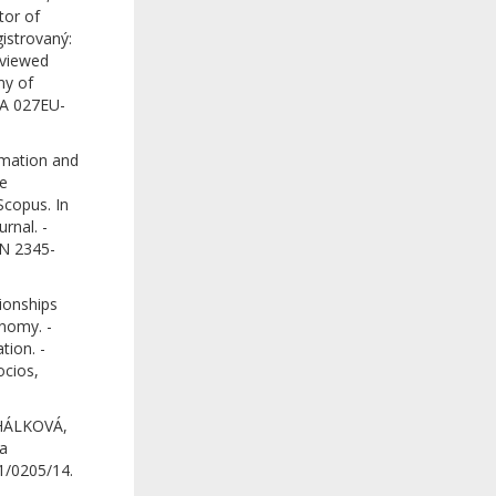
tor of
istrovaný:
eviewed
my of
EGA 027EU-
rmation and
ce
Scopus. In
rnal. -
SN 2345-
ionships
onomy. -
tion. -
ocios,
CHÁLKOVÁ,
na
 1/0205/14.