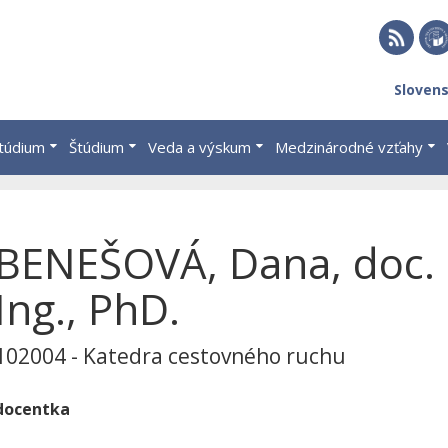
RSS
EU 
Sloven
Brat
štúdium
Štúdium
Veda a výskum
Medzinárodné vzťahy
BENEŠOVÁ, Dana, doc.
Ing., PhD.
102004 - Katedra cestovného ruchu
docentka