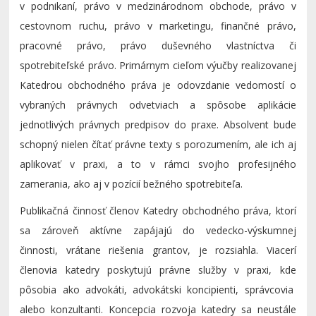
v podnikaní, právo v medzinárodnom obchode, právo v
cestovnom ruchu, právo v marketingu, finančné právo,
pracovné právo, právo duševného vlastníctva či
spotrebiteľské právo. Primárnym cieľom výučby realizovanej
Katedrou obchodného práva je odovzdanie vedomostí o
vybraných právnych odvetviach a spôsobe aplikácie
jednotlivých právnych predpisov do praxe. Absolvent bude
schopný nielen čítať právne texty s porozumením, ale ich aj
aplikovať v praxi, a to v rámci svojho profesijného
zamerania, ako aj v pozícií bežného spotrebiteľa.
Publikačná činnosť členov Katedry obchodného práva, ktorí
sa zároveň aktívne zapájajú do vedecko-výskumnej
činnosti, vrátane riešenia grantov, je rozsiahla. Viacerí
členovia katedry poskytujú právne služby v praxi, kde
pôsobia ako advokáti, advokátski koncipienti, správcovia
alebo konzultanti. Koncepcia rozvoja katedry sa neustále