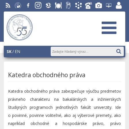
RSS
EU v
Facebook
Instagram
Slovenská
Stravovanie
Študentský
Akademický
Telefónny
Fotogaléria
Helpdesk
Zamest
Bratislave
ekonomická
parlament
informačný
zoznam
EUBA
portál
knižnica
OF
systém
AiS2
SK
EN
Katedra obchodného práva
Katedra obchodného práva zabezpečuje výučbu predmetov
právneho charakteru na bakalárskych a inžinierskych
študijných programoch jednotlivých fakúlt univerzity. Ide
o povinné, povinne voliteľné, ako aj výberové premety, ako
napríklad obchodné a hospodárske právo, právo