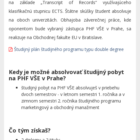
na základe „Transcript of Records“ využívajúceho
klasifikačnú stupnicu ECTS. Štátne skúšky študent absolvuje
na oboch univerzitách. Obhajoba záverečnej práce, kde
oponentom bude vybraný zástupca PHF VŠE v Prahe, sa
realizuje na Obchodnej fakulte EU v Bratislave.
Študijný plán študijného programu typu double degree
Kedy je možné absolvovať študijný pobyt
na PHF VŠE v Prahe?
študijný pobyt na PHF VŠE absolvuješ v priebehu
dvoch semestrov - v letnom semestri 1. ročníka a v
zimnom semestri 2. ročníka študijného programu
marketingový a obchodný manažment
Čo tým získaš?
2 diplomy a 2 tituly: