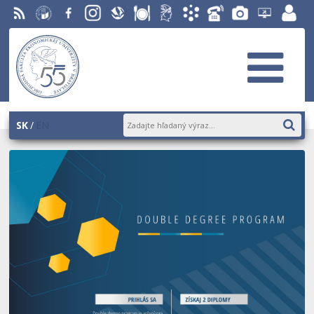
RSS
EU v
Facebook
Instagram
Slovenská
Stravovanie
Študentský
Akademický
Telefónny
Fotogaléria
Helpdesk
Zamest
Bratislave
ekonomická
parlament
informačný
zoznam
EUBA
portál
knižnica
OF
systém
AiS2
SK
EN