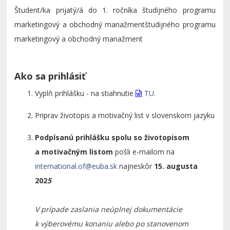
Študent/ka prijatý/á do 1. ročníka študijného programu
marketingový a obchodný manažmentštudijného programu
marketingový a obchodný manažment
Ako sa prihlásiť
Vyplň prihlášku - na stiahnutie
TU
.
Priprav životopis a motivačný list v slovenskom jazyku
Podpísanú prihlášku spolu so životopisom
a motivačným listom
pošli e-mailom na
international.of@euba.sk
najneskôr
15. augusta
202
5
V prípade zaslania neúplnej dokumentácie
k výberovému konaniu alebo po stanovenom