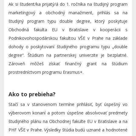
Ak si študent/ka prijatý/á do 1. ročníka na študijný program
marketingový a obchodný manažment, prihlás sa na
študijný program typu double degree, ktorý poskytuje
Obchodná fakulta EU v Bratislave v kooperácii s
Podnikovohospodárskou fakultou VŠE v Prahe na základe
dohody o poskytovaní študijného programu typu „double
degree“. Štúdium na partnerskej univerzite je bezplatné.
Zároveň môžeš získať finančný grant na štúdium
prostredníctvom programu Erasmus+.
Ako to prebieha?
Stačí sa v stanovenom termíne prihlásiť, byť úspešný vo
výberovom konaní a potom úspešne absolvovať predmety
študijného plánu na Obchodnej fakulte EU v Bratislave a na
PHF VŠE v Prahe. Výsledky štúdia budú uznané a hodnotené