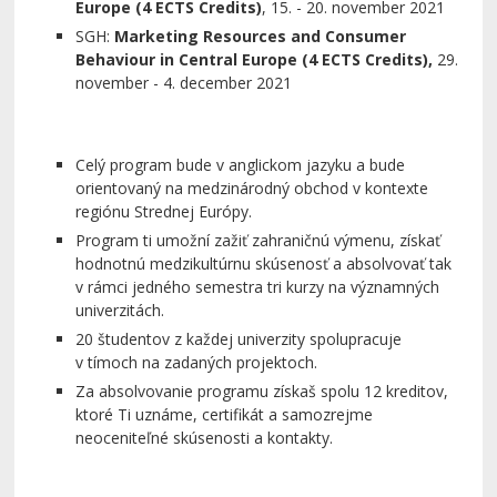
Europe (4 ECTS Credits)
, 15. - 20. november 2021
SGH:
Marketing Resources and Consumer
Behaviour in Central Europe (4 ECTS Credits),
29.
november - 4. december 2021
Celý program bude v anglickom jazyku a bude
orientovaný na medzinárodný obchod v kontexte
regiónu Strednej Európy.
Program ti umožní zažiť zahraničnú výmenu, získať
hodnotnú medzikultúrnu skúsenosť a absolvovať tak
v rámci jedného semestra tri kurzy na významných
univerzitách.
20 študentov z každej univerzity spolupracuje
v tímoch na zadaných projektoch.
Za absolvovanie programu získaš spolu 12 kreditov,
ktoré Ti uznáme, certifikát a samozrejme
neoceniteľné skúsenosti a kontakty.