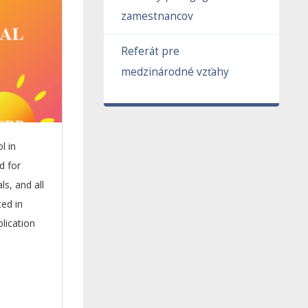
zamestnancov
Referát pre
medzinárodné vzťahy
l in
d for
s, and all
ed in
plication