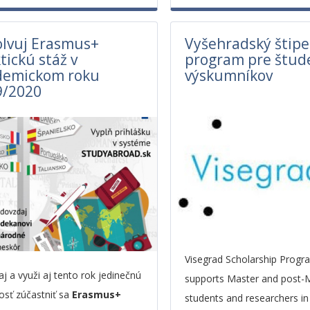
olvuj Erasmus+
Vyšehradský štipe
tickú stáž v
program pre štud
demickom roku
výskumníkov
9/2020
Visegrad Scholarship Progr
j a využi aj tento rok jedinečnú
supports Master and post-
tosť zúčastniť sa
Erasmus+
students and researchers in 