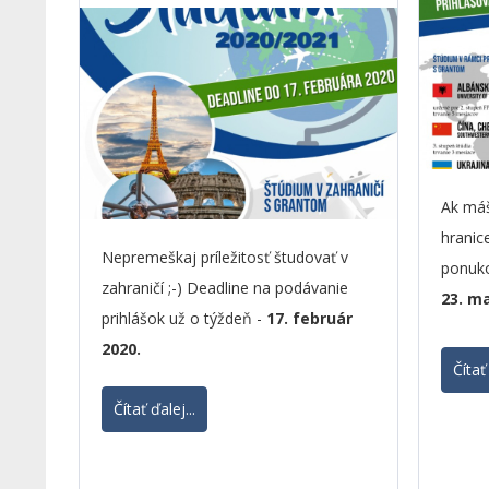
Ak máš
hranic
Nepremeškaj príležitosť študovať v
ponuko
zahraničí ;-) Deadline na podávanie
23. m
prihlášok už o týždeň -
17. február
2020.
Čítať 
Čítať ďalej...