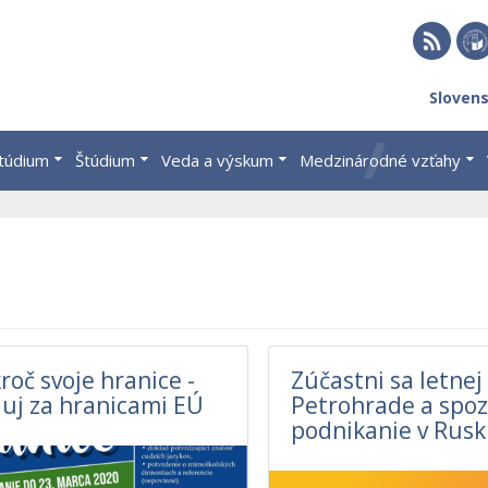
RSS
EU 
Sloven
Brat
štúdium
Štúdium
Veda a výskum
Medzinárodné vzťahy
roč svoje hranice -
Zúčastni sa letnej 
uj za hranicami EÚ
Petrohrade a spoz
podnikanie v Rus