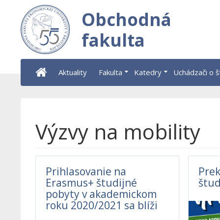
Obchodná
fakulta
Aktuality
Fakulta
Katedry
Uchádzači o 
Výzvy na mobility
Prihlasovanie na
Prek
Erasmus+ študijné
štud
pobyty v akademickom
roku 2020/2021 sa blíži