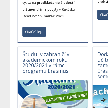
prakt
výzva na
predkladanie žiadostí
o štipendiá
na pobyty v Rakúsku.
Čítať 
Deadline:
15. marec 2020
Čítať ďalej...
Študuj v zahraničí v
Doda
akademickom roku
učit
2020/2021 v rámci
zam
programu Erasmus+
Era
seme