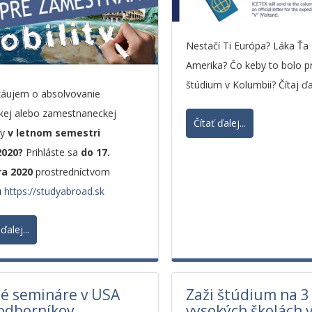
Nestačí Ti Európa? Láka Ťa 
Amerika? Čo keby to bolo p
štúdium v Kolumbii? Čítaj ďal
áujem o absolvovanie
skej alebo zamestnaneckej
Čítať ďalej...
ty
v letnom semestri
2020?
Prihláste sa
do 17.
ra 2020
prostredníctvom
u
https://studyabroad.sk
ďalej...
é semináre v USA
Zaži štúdium na 3
odborníkov
vysokých školách 