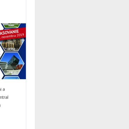
i a
ntral
u