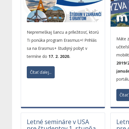
Nepremeškaj šancu a príležitosť, ktorú
Máte z
Ti ponúka program Erasmus+! Prihlás
učiteľ
sa na Erasmus+ študijný pobyt v
mobili
termíne do
17. 2. 2020.
2019/
januá
Čítať ďalej...
portál
Čítať 
Letné semináre v USA
Letn
pre študentov 1. stupňa
pre 