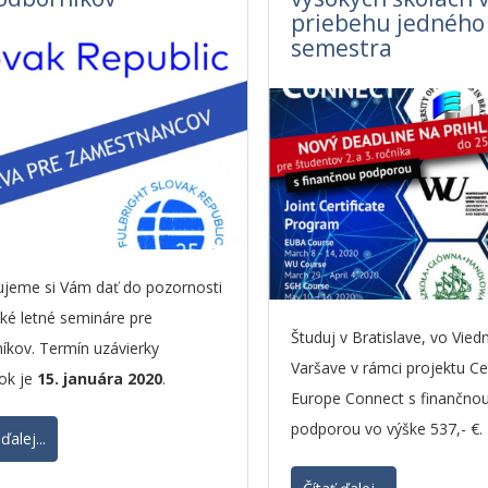
priebehu jedného
semestra
jeme si Vám dať do pozornosti
ké letné semináre pre
Študuj v Bratislave, vo Viedn
íkov. Termín uzávierky
Varšave v rámci projektu Ce
šok je
15. januára 2020
.
Europe Connect s finančno
podporou vo výške 537,- €.
ďalej...