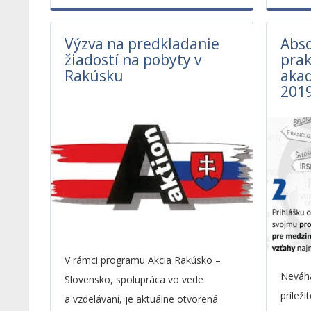
Výzva na predkladanie
Abs
žiadostí na pobyty v
prak
Rakúsku
aka
201
V rámci programu Akcia Rakúsko –
Neváha
Slovensko, spolupráca vo vede
príleži
a vzdelávaní, je aktuálne otvorená