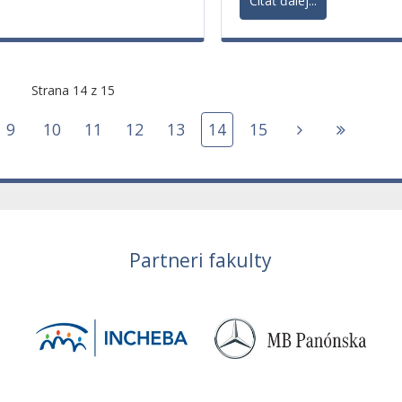
Čítať ďalej...
Strana 14 z 15
9
10
11
12
13
14
15
Partneri fakulty