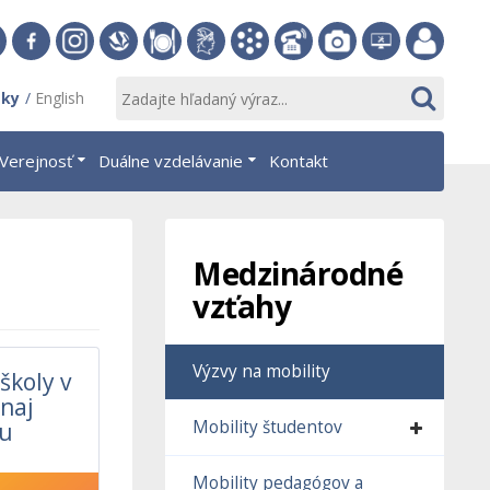
v
Facebook
Instagram
Slovenská
Stravovanie
Študentský
Akademický
Telefónny
Fotogaléria
Helpdesk
Zamestnan
sky
English
islave
ekonomická
parlament
informačný
zoznam
EUBA
portál
knižnica
OF
systém
Verejnosť
Duálne vzdelávanie
Kontakt
AiS2
Medzinárodné
vzťahy
Výzvy na mobility
školy v
naj
Mobility študentov
ku
Mobility pedagógov a