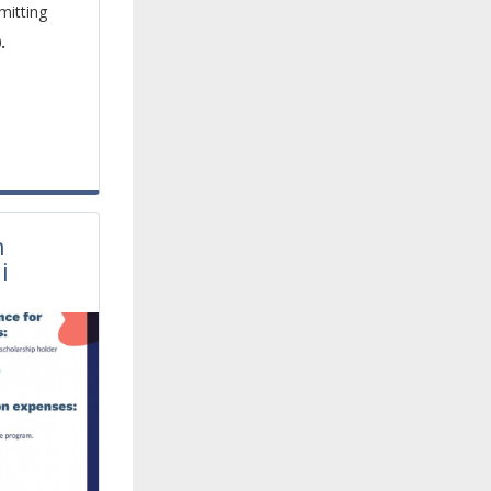
mitting
.
h
i