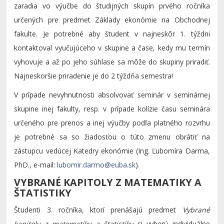
zaradia vo výučbe do študijných skupín prvého ročníka
určených pre predmet Základy ekonómie na Obchodnej
fakulte. Je potrebné aby študent v najneskôr 1. týždni
kontaktoval vyučujúceho v skupine a čase, kedy mu termín
vyhovuje a až po jeho súhlase sa môže do skupiny priradiť.
Najneskoršie priradenie je do 2 týždňa semestra!
V prípade nevyhnutnosti absolvovať seminár v seminárnej
skupine inej fakulty, resp. v prípade kolízie času seminára
určeného pre prenos a inej výučby podľa platného rozvrhu
je potrebné sa so žiadosťou o túto zmenu obrátiť na
zástupcu vedúcej Katedry ekonómie (Ing. Ľubomíra Darma,
PhD., e-mail:
).
VYBRANÉ KAPITOLY Z MATEMATIKY A
ŠTATISTIKY
Študenti 3. ročníka, ktorí prenášajú predmet
Vybrané
kapitoly z matematiky a štatistiky
si vyberú individuálne