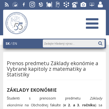
RSS
EU v
Facebook
Instagram
Slovenská
Stravovanie
Študentský
Akademický
Telefónny
Fotogaléria
Helpdesk
Zamest
Bratislave
ekonomická
parlament
informačný
zoznam
EUBA
portál
knižnica
OF
systém
AiS2
SK
EN
Prenos predmetu Základy ekonómie a
Vybrané kapitoly z matematiky a
štatistiky
ZÁKLADY EKONÓMIE
Študenti s prenosom predmetu
Základy
ekonómie
na Obchodnej fakulte (
v 2. a 3. ročníku
) sa