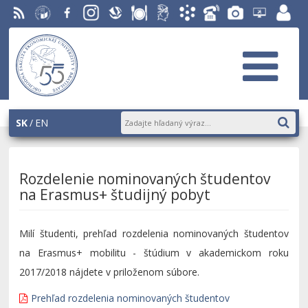
RSS
EU v
Facebook
Instagram
Slovenská
Stravovanie
Študentský
Akademický
Telefónny
Fotogaléria
Helpdesk
Zamest
Bratislave
ekonomická
parlament
informačný
zoznam
EUBA
portál
knižnica
OF
systém
AiS2
SK
EN
Rozdelenie nominovaných študentov
na Erasmus+ študijný pobyt
Milí študenti, prehľad rozdelenia nominovaných študentov
na Erasmus+ mobilitu - štúdium v akademickom roku
2017/2018 nájdete v priloženom súbore.
Prehľad rozdelenia nominovaných študentov