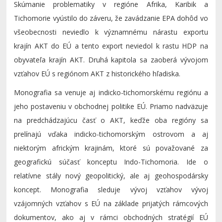
Skúmanie problematiky v regióne Afrika, Karibik a
Tichomorie vyústilo do záveru, že zavádzanie EPA dohôd vo
všeobecnosti neviedlo k významnému nárastu exportu
krajín AKT do EÚ a tento export neviedol k rastu HDP na
obyvateľa krajín AKT. Druhá kapitola sa zaoberá vývojom
vzťahov EÚ s regiónom AKT z historického hľadiska.
Monografia sa venuje aj indicko-tichomorskému regiónu a
jeho postaveniu v obchodnej politike EÚ. Priamo nadväzuje
na predchádzajúcu časť o AKT, keďže oba regióny sa
prelínajú vďaka indicko-tichomorským ostrovom a aj
niektorým africkým krajinám, ktoré sú považované za
geografickú súčasť konceptu Indo-Tichomoria. Ide o
relatívne stály nový geopolitický, ale aj geohospodársky
koncept. Monografia sleduje vývoj vzťahov vývoj
vzájomných vzťahov s EÚ na základe prijatých rámcových
dokumentov, ako aj v rámci obchodných stratégií EÚ