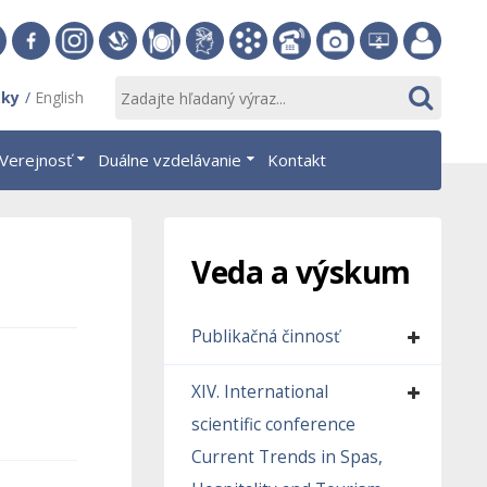
v
Facebook
Instagram
Slovenská
Stravovanie
Študentský
Akademický
Telefónny
Fotogaléria
Helpdesk
Zamestnan
sky
English
islave
ekonomická
parlament
informačný
zoznam
EUBA
portál
knižnica
OF
systém
Verejnosť
Duálne vzdelávanie
Kontakt
AiS2
Veda a výskum
Publikačná činnosť
XIV. International
scientific conference
Current Trends in Spas,