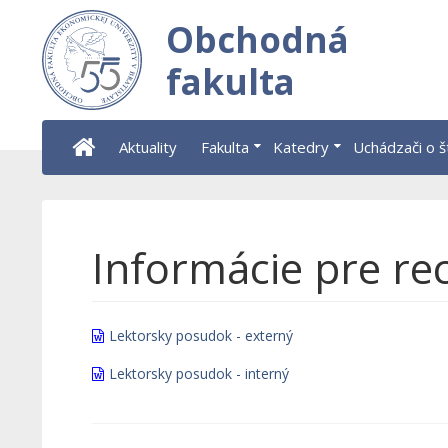
Obchodná
fakulta
Aktuality
Fakulta
Katedry
Uchádzači o 
Informácie pre re
Lektorsky posudok - externý
Lektorsky posudok - interný