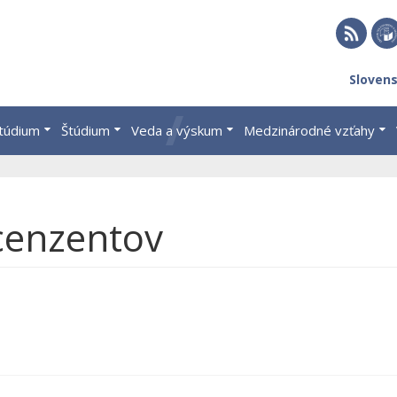
RSS
EU 
Sloven
Brat
štúdium
Štúdium
Veda a výskum
Medzinárodné vzťahy
cenzentov