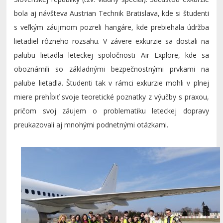
bola aj návšteva Austrian Technik Bratislava, kde si študenti
s veľkým záujmom pozreli hangáre, kde prebiehala údržba
lietadiel rôzneho rozsahu. V závere exkurzie sa dostali na
palubu lietadla leteckej spoločnosti Air Explore, kde sa
oboznámili so základnými bezpečnostnými prvkami na
palube lietadla. Študenti tak v rámci exkurzie mohli v plnej
miere prehĺbiť svoje teoretické poznatky z výučby s praxou,
pričom svoj záujem o problematiku leteckej dopravy
preukazovali aj mnohými podnetnými otázkami.