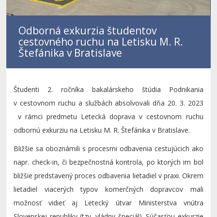
Odborná exkurzia študentov
cestovného ruchu na Letisku M. R.
Štefánika v Bratislave
Študenti 2. ročníka bakalárskeho štúdia Podnikania
v cestovnom ruchu a službách absolvovali dňa 20. 3. 2023
v rámci predmetu Letecká doprava v cestovnom ruchu
odbornú exkurziu na Letisku M. R. Štefánika v Bratislave.
Bližšie sa oboznámili s procesmi odbavenia cestujúcich ako
napr. check-in, či bezpečnostná kontrola, po ktorých im bol
bližšie predstavený proces odbavenia lietadiel v praxi. Okrem
lietadiel viacerých typov komerčných dopravcov mali
možnosť vidieť aj Letecký útvar Ministerstva vnútra
Slovenskej republiky (tzv. vládny špeciál). Súčasťou exkurzie