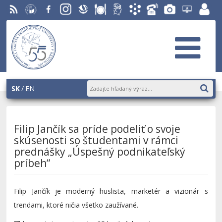
RSS
EU v
Facebook
Instagram
Slovenská
Stravovanie
Študentský
Akademický
Telefónny
Fotogaléria
Helpdesk
Zamest
Bratislave
ekonomická
parlament
informačný
zoznam
EUBA
portál
knižnica
OF
systém
AiS2
SK
EN
Filip Jančík sa príde podeliť o svoje
skúsenosti so študentami v rámci
prednášky „Úspešný podnikateľský
príbeh“
Filip Jančík je moderný huslista, marketér a vizionár s
trendami, ktoré ničia všetko zaužívané.