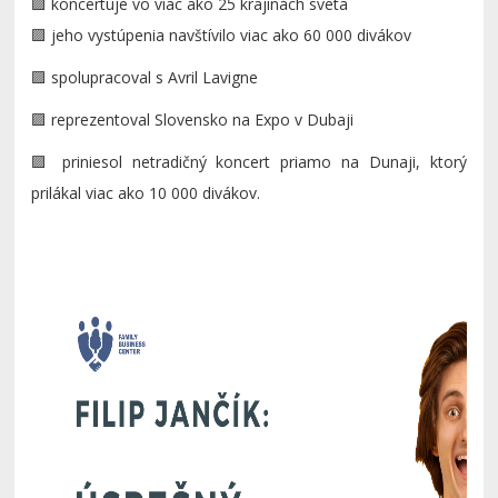
🟪 koncertuje vo viac ako 25 krajinách sveta
🟪 jeho vystúpenia navštívilo viac ako 60 000 divákov
🟪 spolupracoval s Avril Lavigne
🟪 reprezentoval Slovensko na Expo v Dubaji
🟪 priniesol netradičný koncert priamo na Dunaji, ktorý
prilákal viac ako 10 000 divákov.