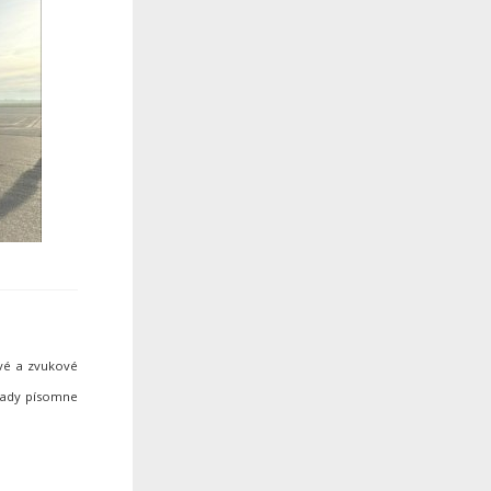
ové a zvukové
hrady písomne