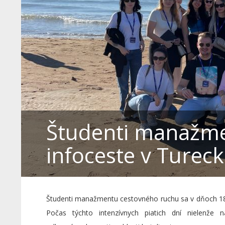
Študenti manažme
infoceste v Turec
Študenti manažmentu cestovného ruchu sa v dňoch 18.1
Počas týchto intenzívnych piatich dní nielenže na