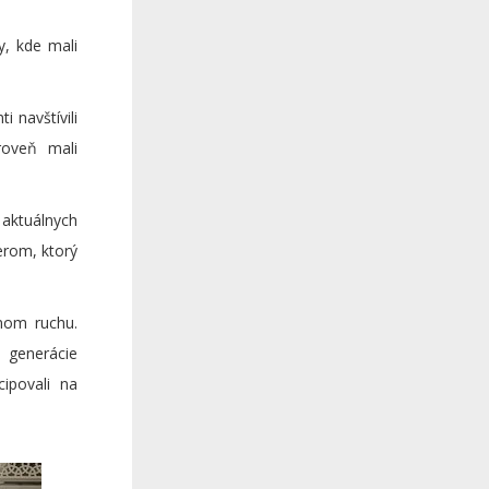
y, kde mali
 navštívili
roveň mali
aktuálnych
erom, ktorý
vnom ruchu.
 generácie
ipovali na