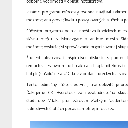
odborné vedomosti v oblasti hotelierstva.
V rámci programu infocesty osobne navštívili takmer 2
možnosť analyzovať kvalitu poskytovaných služieb a p
Súčasťou programu bola aj návšteva ikonických miest, k
slávnu mešitu v Manavgate a antické mesto Side
možnosť vyskúšať si sprevádzanie organizovanej skupin
Študenti absolvovali inšpiratívnu diskusiu s páno
témach v cestovnom ruchu ako aj ich uplatniteľnosti n
bol plný inšpirácie a zážitkov v podaní tureckých a slo
Tento jedinečný zážitok potvrdil, aké dôležité je p
Ďakujeme CK Hydrotour za nezabudnuteľnú skúsen
študentov. Vďaka patrí zároveň všetkým študentom,
jednotlivých úlohách počas samotnej infocesty.