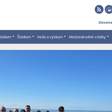
RSS
EU 
Sloven
Brat
štúdium
Štúdium
Veda a výskum
Medzinárodné vzťahy