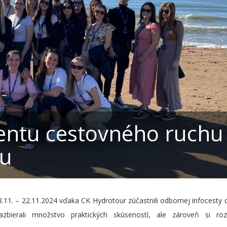
ntu cestovného ruchu
ku
1. – 22.11.2024 vďaka CK Hydrotour zúčastnili odbornej infocesty 
zbierali množstvo praktických skúseností, ale zároveň si rozší