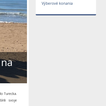
Výberové konania
 na
do Turecka.
rili svoje