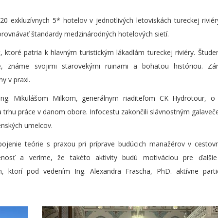
0 exkluzívnych 5* hotelov v jednotlivých letoviskách tureckej riviér
orovnávať štandardy medzinárodných hotelových sietí.
toré patria k hlavným turistickým lákadlám tureckej riviéry. Študenti
, známe svojimi starovekými ruinami a bohatou históriou. Zá
y v praxi.
m Ing. Mikulášom Milkom, generálnym riaditeľom CK Hydrotour, o 
a trhu práce v danom obore. Infocestu zakončili slávnostným galaveč
venských umelcov.
repojenie teórie s praxou pri príprave budúcich manažérov v cesto
osť a veríme, že takéto aktivity budú motiváciou pre ďalšie
 ktorí pod vedením Ing. Alexandra Frascha, PhD. aktívne partic