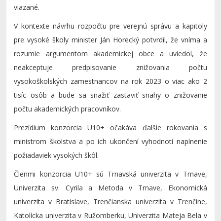
viazané.
V kontexte návrhu rozpočtu pre verejnú správu a kapitoly
pre vysoké školy minister Ján Horecký potvrdil, že vníma a
rozumie argumentom akademickej obce a uviedol, že
neakceptuje predpisovanie znižovania počtu
vysokoškolských zamestnancov na rok 2023 o viac ako 2
tisíc osôb a bude sa snažiť zastaviť snahy o znižovanie
počtu akademických pracovníkov.
Prezídium konzorcia U10+ očakáva ďalšie rokovania s
ministrom školstva a po ich ukončení vyhodnotí naplnenie
požiadaviek vysokých škôl.
Členmi konzorcia U10+ sú Trnavská univerzita v Trnave,
Univerzita sv. Cyrila a Metoda v Trnave, Ekonomická
univerzita v Bratislave, Trenčianska univerzita v Trenčíne,
Katolícka univerzita v Ružomberku, Univerzita Mateja Bela v