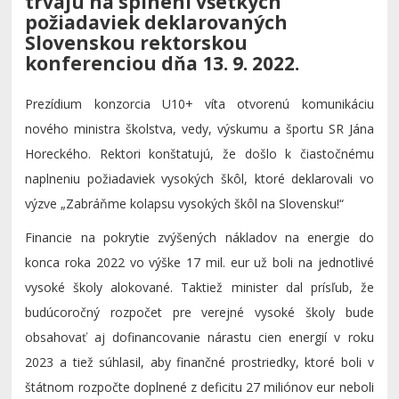
trvajú na splnení všetkých
požiadaviek deklarovaných
Slovenskou rektorskou
konferenciou dňa 13. 9. 2022.
Prezídium konzorcia U10+ víta otvorenú komunikáciu
nového ministra školstva, vedy, výskumu a športu SR Jána
Horeckého. Rektori konštatujú, že došlo k čiastočnému
naplneniu požiadaviek vysokých škôl, ktoré deklarovali vo
výzve „Zabráňme kolapsu vysokých škôl na Slovensku!“
Financie na pokrytie zvýšených nákladov na energie do
konca roka 2022 vo výške 17 mil. eur už boli na jednotlivé
vysoké školy alokované. Taktiež minister dal prísľub, že
budúcoročný rozpočet pre verejné vysoké školy bude
obsahovať aj dofinancovanie nárastu cien energií v roku
2023 a tiež súhlasil, aby finančné prostriedky, ktoré boli v
štátnom rozpočte doplnené z deficitu 27 miliónov eur neboli