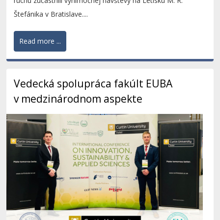
ruchu zúčastnili výnimočnej návštevy na Letisku M. R.
Štefánika v Bratislave....
Read more ...
Vedecká spolupráca fakúlt EUBA
v medzinárodnom aspekte