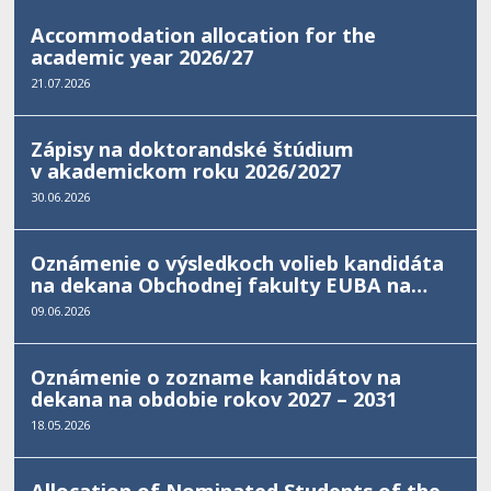
Accommodation allocation for the
academic year 2026/27
21.07.2026
Zápisy na doktorandské štúdium
v akademickom roku 2026/2027
30.06.2026
Oznámenie o výsledkoch volieb kandidáta
na dekana Obchodnej fakulty EUBA na
funkčné obdobie od 01. 02. 2027 do 31. 01.
09.06.2026
2031
Oznámenie o zozname kandidátov na
dekana na obdobie rokov 2027 – 2031
18.05.2026