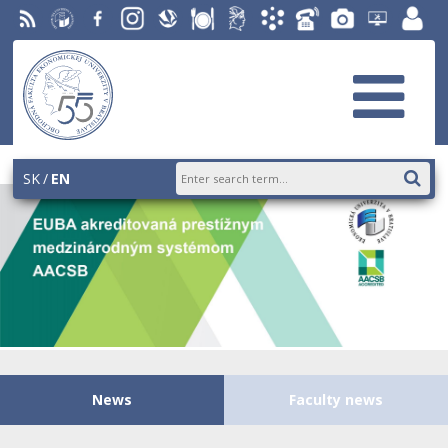
RSS
University
Facebook
Instagram
Slovak
Dining
Student
Academic
Phone
Gallery
Helpdesk
Employ
of
Economic
Parliament
Information
List
EUBA
portal
Economics
Library
OF
System
in
AiS2
Bratislava
SK
EN
News
Faculty news