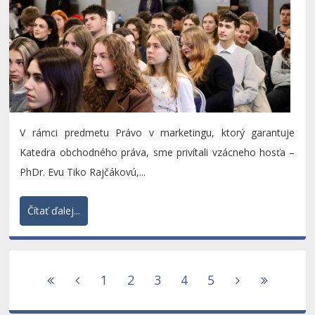
V rámci predmetu Právo v marketingu, ktorý garantuje
Katedra obchodného práva, sme privítali vzácneho hosťa –
PhDr. Evu Tiko Rajčákovú,...
Čítať ďalej...
1
2
3
4
5