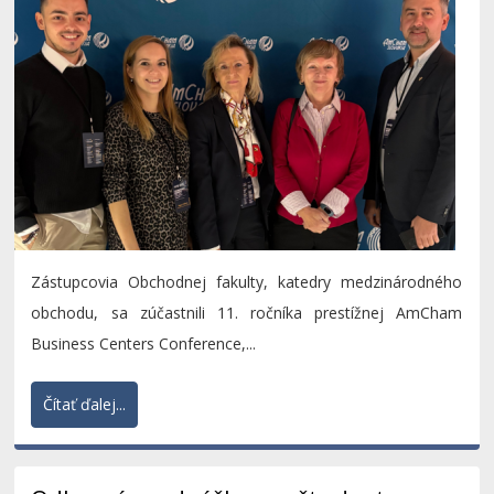
Zástupcovia Obchodnej fakulty, katedry medzinárodného
obchodu, sa zúčastnili 11. ročníka prestížnej AmCham
Business Centers Conference,...
Čítať ďalej...