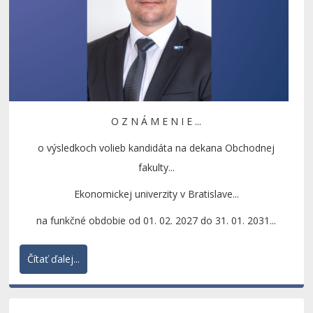
O Z N Á M E N I E ...
o výsledkoch volieb kandidáta na dekana Obchodnej
fakulty...
Ekonomickej univerzity v Bratislave...
na funkčné obdobie od 01. 02. 2027 do 31. 01. 2031...
Čítať ďalej...