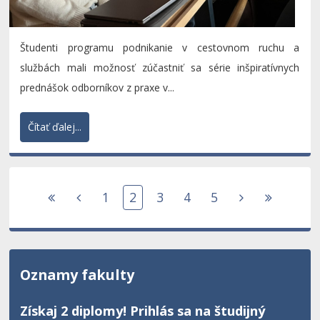
Študenti programu podnikanie v cestovnom ruchu a
službách mali možnosť zúčastniť sa série inšpiratívnych
prednášok odborníkov z praxe v...
Čítať ďalej...
1
2
3
4
5
Oznamy fakulty
Získaj 2 diplomy! Prihlás sa na študijný