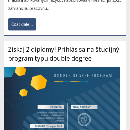
(Fakulta aplikovaných jazykov) absolvovali v mesiaci júl 2025
zahraničnú pracovnú...
Čítať ďalej...
Získaj 2 diplomy! Prihlás sa na študijný
program typu double degree