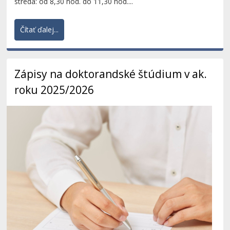
streda: od 8,30 hod. do 11,30 hod....
Čítať ďalej...
Zápisy na doktorandské štúdium v ak.
roku 2025/2026