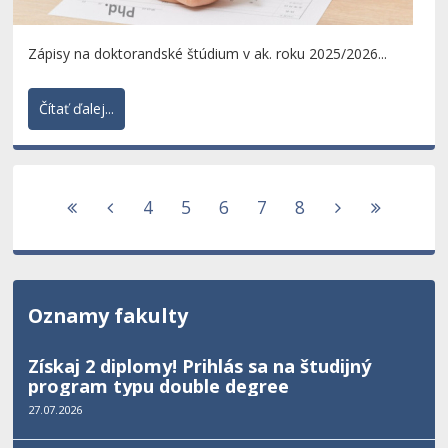
Zápisy na doktorandské štúdium v ak. roku 2025/2026...
Čítať ďalej...
4
5
6
7
8
Oznamy fakulty
Získaj 2 diplomy! Prihlás sa na študijný
program typu double degree
27.07.2026