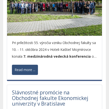
Pri príležitosti 55. výročia vzniku Obchodnej fakulty sa
10. - 11. októbra 2024 v Hoteli Kaštieľ Mojmírovce
konala
7. medzinárodná vedecká konferencia
o
obchode, medzinárodnom podnikaní a cestovnom
Read more ...
ruchu.
Slávnostné promócie na
Obchodnej fakulte Ekonomickej
univerzity v Bratislave