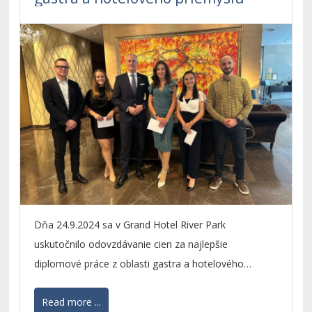
Dňa 24.9.2024 sa v Grand Hotel River Park
uskutočnilo odovzdávanie cien za najlepšie
diplomové práce z oblasti gastra a hotelového
priemyslu. Cenu udeľuje spoločnosť Best Hotel
Read more ...
Properties, a.s. v spolupráci s Obchodnou fakultu EU v