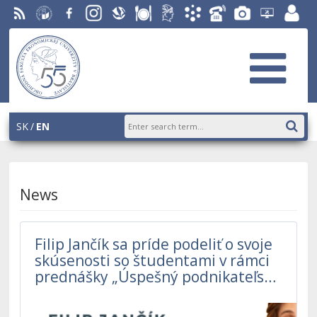
RSS
University
Facebook
Instagram
Slovak
Dining
Student
Academic
Phone
Gallery
Helpdesk
Employ
of
Economic
Parliament
Information
List
EUBA
portal
Economics
Library
OF
System
in
AiS2
Bratislava
SK
EN
News
Filip Jančík sa príde podeliť o svoje
skúsenosti so študentami v rámci
prednášky „Úspešný podnikateľský
príbeh“