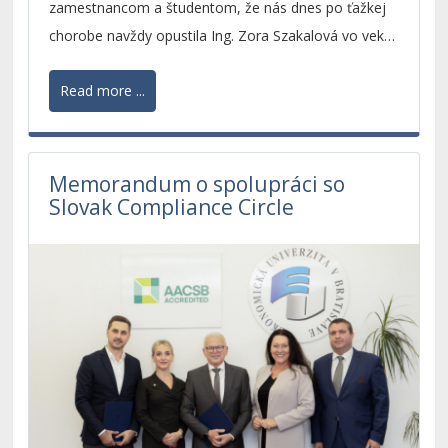
zamestnancom a študentom, že nás dnes po ťažkej
chorobe navždy opustila Ing. Zora Szakalová vo veku
62 rokov.
Read more ...
Česť jej pamiatke.
Memorandum o spolupráci so
Slovak Compliance Circle