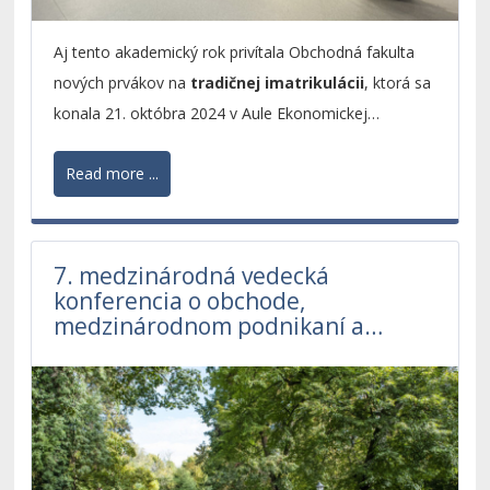
Aj tento akademický rok privítala Obchodná fakulta
nových prvákov na
tradičnej imatrikulácii
, ktorá sa
konala 21. októbra 2024 v Aule Ekonomickej
univerzity v Bratislave. Pre viac ako
400 nových
Read more ...
študentov
sa tak začala cesta plná nových
skúseností, vedomostí a príležitostí. Na študijný
program biznis a marketing sa zapísalo 168
študentov, na medzinárodné podnikanie 128
7. medzinárodná vedecká
konferencia o obchode,
študentov a na podnikanie v cestovnom ruchu
medzinárodnom podnikaní a
a službách 115 študentov prvého ročníka.
cestovnom ruchu