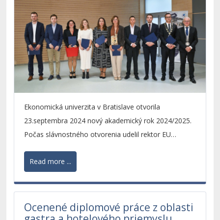
Ekonomická univerzita v Bratislave otvorila
23.septembra 2024 nový akademický rok 2024/2025.
Počas slávnostného otvorenia udelil rektor EU
v Bratislave ,,Cenu rektora EU v Bratislave za
Read more ...
publikačnú činnosť“ a ,,Cenu rektora Ekonomickej
univerzity v Bratislave za ŠVOČ“.
Ocenené diplomové práce z oblasti
gastra a hotelového priemyslu