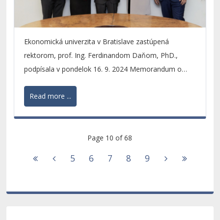
Ekonomická univerzita v Bratislave zastúpená
rektorom, prof. Ing. Ferdinandom Daňom, PhD.,
podpísala v pondelok 16. 9. 2024 Memorandum o
spolupráci so Slovak Compliance Circle, ktorú
Read more ...
zastupoval predseda predstavenstva JUDr. Martin
Sasinek a členka predstavenstva Mgr. Lucia
Rosiarová, LL.M.
Page 10 of 68
5
6
7
8
9